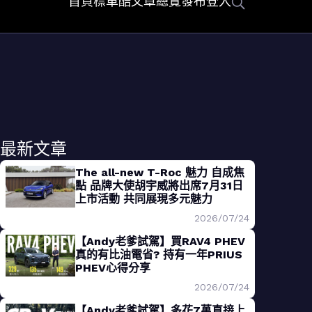
首頁
標車酷
文章總覽
發布
登入
最新文章
The all-new T-Roc 魅力 自成焦
點 品牌大使胡宇威將出席7月31日
上市活動 共同展現多元魅力
2026/07/24
【Andy老爹試駕】買RAV4 PHEV
真的有比油電省? 持有一年PRIUS
PHEV心得分享
2026/07/24
【Andy老爹試駕】多花7萬直接上