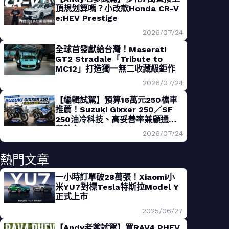
頂規划算嗎？小改款Honda CR-V
e:HEV Prestige
2026/07/24
全球首發獻給台灣！Maserati
GT2 Stradale「Tribute to
MC12」打造獨一無二收藏級鉅作
2026/07/24
【編輯試駕】預算16萬元250檔車
推薦！Suzuki Gixxer 250／SF
250油冷科技、高妥善率兼顧通勤
與熱血
2026/07/24
熱門文章
一小時訂單破28萬張！Xiaomi小
米YU7對標Tesla特斯拉Model Y
正式上市
2025/06/27
【Andy老爹試駕】買RAV4 PHEV