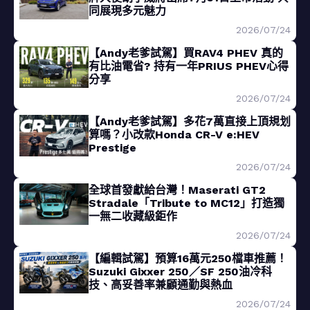
同展現多元魅力
2026/07/24
【Andy老爹試駕】買RAV4 PHEV 真的
有比油電省? 持有一年PRIUS PHEV心得
分享
2026/07/24
【Andy老爹試駕】多花7萬直接上頂規划
算嗎？小改款Honda CR-V e:HEV
Prestige
2026/07/24
全球首發獻給台灣！Maserati GT2
Stradale「Tribute to MC12」打造獨
一無二收藏級鉅作
2026/07/24
【編輯試駕】預算16萬元250檔車推薦！
Suzuki Gixxer 250／SF 250油冷科
技、高妥善率兼顧通勤與熱血
2026/07/24