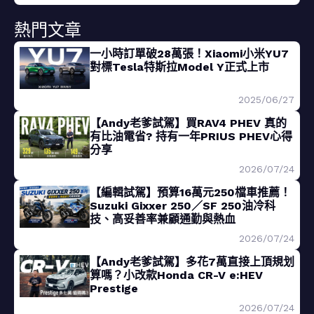
熱門文章
一小時訂單破28萬張！Xiaomi小米YU7
對標Tesla特斯拉Model Y正式上市
2025/06/27
【Andy老爹試駕】買RAV4 PHEV 真的
有比油電省? 持有一年PRIUS PHEV心得
分享
2026/07/24
【編輯試駕】預算16萬元250檔車推薦！
Suzuki Gixxer 250／SF 250油冷科
技、高妥善率兼顧通勤與熱血
2026/07/24
【Andy老爹試駕】多花7萬直接上頂規划
算嗎？小改款Honda CR-V e:HEV
Prestige
2026/07/24