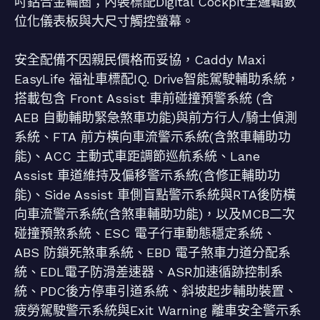
吋鋁合金輪圈；內裝標配Digital Cockpit全邏輯數
位化儀表板與大尺寸觸控螢幕。
安全配備不因親民價格而妥協，Caddy Maxi
EasyLife 福祉車標配IQ. Drive智能駕駛輔助系統，
搭載包含 Front Assist 車前碰撞預警系統 (含
AEB 自動輔助緊急煞車功能)與前方行人/騎士偵測
系統、FTA 前方橫向車流警示系統(含煞車輔助功
能)、ACC 主動式車距調節巡航系統、Lane
Assist 車道維持及偏移警示系統(含修正輔助功
能)、Side Assist 車側盲點警示系統與RTA後防橫
向車流警示系統(含煞車輔助功能)，以及MCB二次
碰撞預煞系統、ESC 電子行車動態穩定系統、
ABS 防鎖死煞車系統、EBD 電子煞車力道分配系
統、EDL電子防滑差速器、ASR加速循跡控制系
統、PDC後方停車引道系統、斜坡起步輔助裝置、
疲勞駕駛警示系統與Exit Warning 離車安全警示系