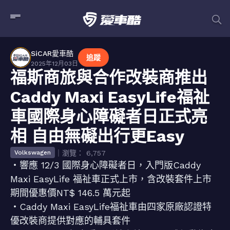
SiCAR愛車酷
追蹤
2025年12月03日
福斯商旅與合作改裝商推出
Caddy Maxi EasyLife福祉
車國際身心障礙者日正式亮
相 自由無礙出行更Easy
｜瀏覽： 6,757
Volkswagen
・響應 12/3 國際身心障礙者日，入門版Caddy
Maxi EasyLife 福祉車正式上市，含改裝套件上市
期間優惠價NT$ 146.5 萬元起
・Caddy Maxi EasyLife福祉車由四家原廠認證特
優改裝商提供對應的輔具套件