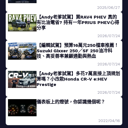
2025/06/27
【Andy老爹試駕】買RAV4 PHEV 真的
有比油電省? 持有一年PRIUS PHEV心得
分享
2026/07/24
【編輯試駕】預算16萬元250檔車推薦！
Suzuki Gixxer 250／SF 250油冷科
技、高妥善率兼顧通勤與熱血
2026/07/24
【Andy老爹試駕】多花7萬直接上頂規划
算嗎？小改款Honda CR-V e:HEV
Prestige
2026/07/24
儀表板上的燈號，你認識幾個呢？
2022/04/16