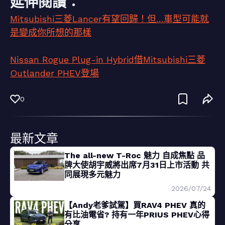
延伸閱讀：
Mitsubishi三菱Lancer有望回歸！但…車型可能就
是變成你所想的那樣
Nissan Rogue Plug-in Hybrid借Mitsubishi三菱
Outlander PHEV登場
0
最新文章
The all-new T-Roc 魅力 自成焦點 品
牌大使胡宇威將出席7月31日上市活動 共
同展現多元魅力
2026/07/24
【Andy老爹試駕】買RAV4 PHEV 真的
有比油電省? 持有一年PRIUS PHEV心得
分享