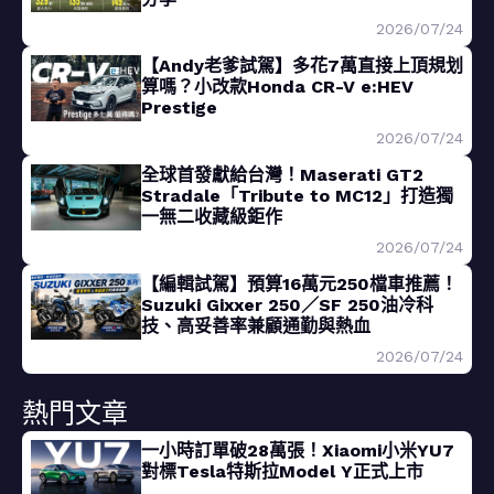
2026/07/24
【Andy老爹試駕】多花7萬直接上頂規划
算嗎？小改款Honda CR-V e:HEV
Prestige
2026/07/24
全球首發獻給台灣！Maserati GT2
Stradale「Tribute to MC12」打造獨
一無二收藏級鉅作
2026/07/24
【編輯試駕】預算16萬元250檔車推薦！
Suzuki Gixxer 250／SF 250油冷科
技、高妥善率兼顧通勤與熱血
2026/07/24
熱門文章
一小時訂單破28萬張！Xiaomi小米YU7
對標Tesla特斯拉Model Y正式上市