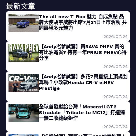
最新文章
The all-new T-Roc 魅力 自成焦點 品
牌大使胡宇威將出席7月31日上市活動 共
同展現多元魅力
2026/07/24
【Andy老爹試駕】買RAV4 PHEV 真的
有比油電省? 持有一年PRIUS PHEV心得
分享
2026/07/24
【Andy老爹試駕】多花7萬直接上頂規划
算嗎？小改款Honda CR-V e:HEV
Prestige
2026/07/24
全球首發獻給台灣！Maserati GT2
Stradale「Tribute to MC12」打造獨
一無二收藏級鉅作
2026/07/24