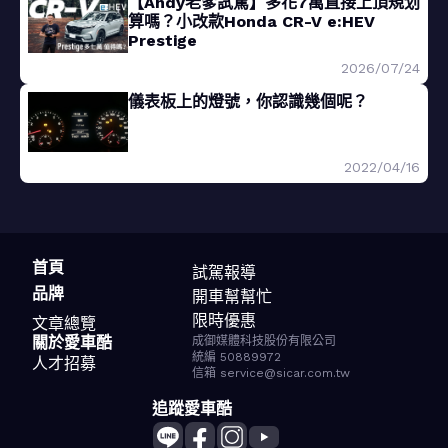
【Andy老爹試駕】多花7萬直接上頂規划
算嗎？小改款Honda CR-V e:HEV
Prestige
2026/07/24
儀表板上的燈號，你認識幾個呢？
2022/04/16
首頁
試駕報導
品牌
開車幫幫忙
限時優惠
文章總覽
關於愛車酷
成御媒體科技股份有限公司
統編 50889972
人才招募
信箱 service@sicar.com.tw
追蹤愛車酷