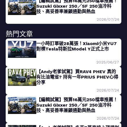
【編輯試駕】預算16萬元250檔車推薦！
Suzuki Gixxer 250／SF 250油冷科
技、高妥善率兼顧通勤與熱血
2026/07/24
熱門文章
一小時訂單破28萬張！Xiaomi小米YU7
對標Tesla特斯拉Model Y正式上市
2025/06/27
【Andy老爹試駕】買RAV4 PHEV 真的
有比油電省? 持有一年PRIUS PHEV心得
分享
2026/07/24
【編輯試駕】預算16萬元250檔車推薦！
Suzuki Gixxer 250／SF 250油冷科
技、高妥善率兼顧通勤與熱血
2026/07/24