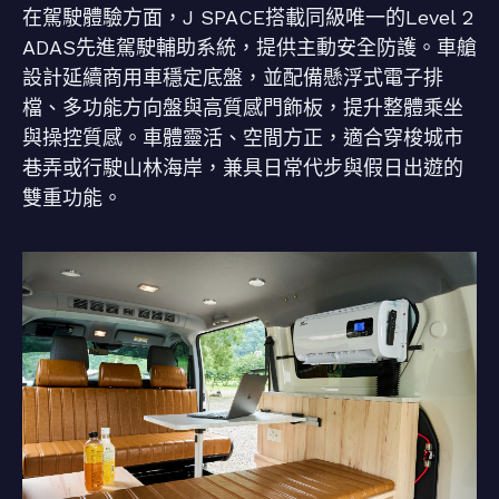
在駕駛體驗方面，J SPACE搭載同級唯一的Level 2
ADAS先進駕駛輔助系統，提供主動安全防護。車艙
設計延續商用車穩定底盤，並配備懸浮式電子排
檔、多功能方向盤與高質感門飾板，提升整體乘坐
與操控質感。車體靈活、空間方正，適合穿梭城市
巷弄或行駛山林海岸，兼具日常代步與假日出遊的
雙重功能。