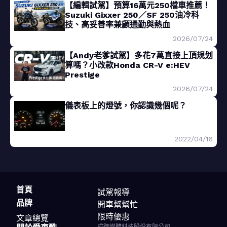
【編輯試駕】預算16萬元250檔車推薦！
Suzuki Gixxer 250／SF 250油冷科
技、高妥善率兼顧通勤與熱血
2026/07/24
【Andy老爹試駕】多花7萬直接上頂規划
算嗎？小改款Honda CR-V e:HEV
Prestige
2026/07/24
儀表板上的燈號，你認識幾個呢？
2022/04/16
首頁
試駕報導
品牌
開車幫幫忙
限時優惠
文章總覽
成御媒體科技股份有限公司