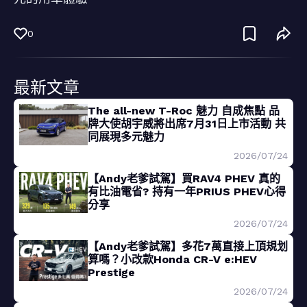
0
最新文章
The all-new T-Roc 魅力 自成焦點 品
牌大使胡宇威將出席7月31日上市活動 共
同展現多元魅力
2026/07/24
【Andy老爹試駕】買RAV4 PHEV 真的
有比油電省? 持有一年PRIUS PHEV心得
分享
2026/07/24
【Andy老爹試駕】多花7萬直接上頂規划
算嗎？小改款Honda CR-V e:HEV
Prestige
2026/07/24