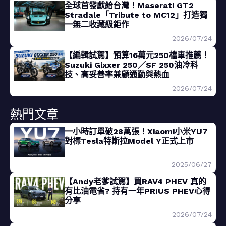
全球首發獻給台灣！Maserati GT2
Stradale「Tribute to MC12」打造獨
一無二收藏級鉅作
2026/07/24
【編輯試駕】預算16萬元250檔車推薦！
Suzuki Gixxer 250／SF 250油冷科
技、高妥善率兼顧通勤與熱血
2026/07/24
熱門文章
一小時訂單破28萬張！Xiaomi小米YU7
對標Tesla特斯拉Model Y正式上市
2025/06/27
【Andy老爹試駕】買RAV4 PHEV 真的
有比油電省? 持有一年PRIUS PHEV心得
分享
2026/07/24