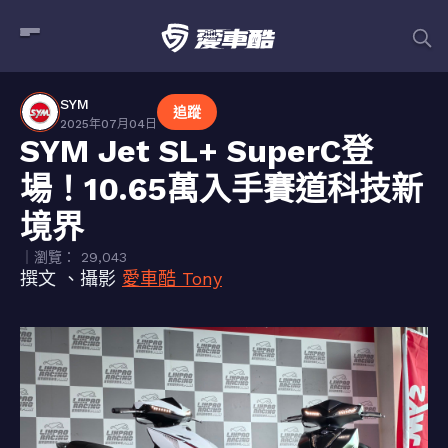
SYM
追蹤
2025年07月04日
SYM Jet SL+ SuperC登
場！10.65萬入手賽道科技新
境界
｜瀏覽： 29,043
撰文 、攝影
愛車酷 Tony