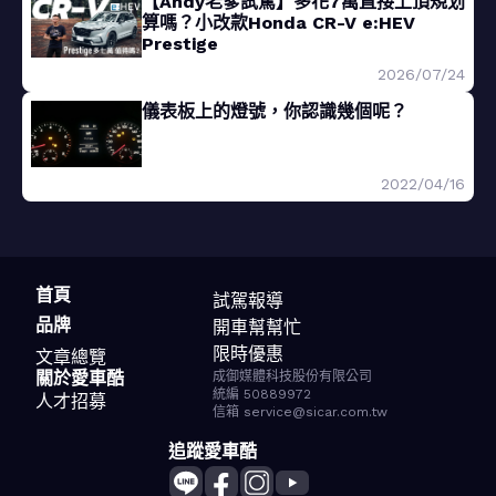
【Andy老爹試駕】多花7萬直接上頂規划
算嗎？小改款Honda CR-V e:HEV
Prestige
2026/07/24
儀表板上的燈號，你認識幾個呢？
2022/04/16
首頁
試駕報導
品牌
開車幫幫忙
限時優惠
文章總覽
關於愛車酷
成御媒體科技股份有限公司
統編 50889972
人才招募
信箱 service@sicar.com.tw
追蹤愛車酷