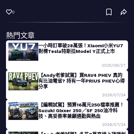
0
熱門文章
一小時訂單破28萬張！Xiaomi小米YU7
對標Tesla特斯拉Model Y正式上市
2025/06/27
【Andy老爹試駕】買RAV4 PHEV 真的
有比油電省? 持有一年PRIUS PHEV心得
分享
2026/07/24
【編輯試駕】預算16萬元250檔車推薦！
Suzuki Gixxer 250／SF 250油冷科
技、高妥善率兼顧通勤與熱血
2026/07/24