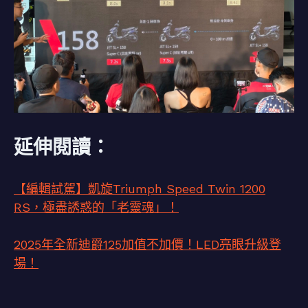
延伸閱讀：
【編輯試駕】凱旋Triumph Speed Twin 1200
RS，極盡誘惑的「老靈魂」！
2025年全新迪爵125加值不加價！LED亮眼升級登
場！