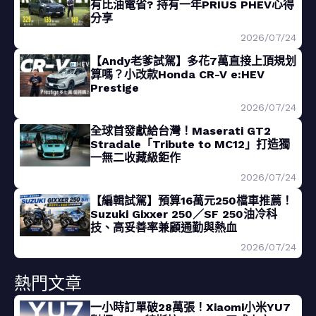
有比油電省? 持有一年PRIUS PHEV心得
分享
2026/07/24
【Andy老爹試駕】多花7萬直接上頂規划
算嗎？小改款Honda CR-V e:HEV
Prestige
2026/07/24
全球首發獻給台灣！Maserati GT2
Stradale「Tribute to MC12」打造獨
一無二收藏級鉅作
2026/07/24
【編輯試駕】預算16萬元250檔車推薦！
Suzuki Gixxer 250／SF 250油冷科
技、高妥善率兼顧通勤與熱血
2026/07/24
熱門文章
一小時訂單破28萬張！Xiaomi小米YU7