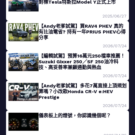
對標Tesla特斯拉Model Y正式上市
2025/06/27
【Andy老爹試駕】買RAV4 PHEV 真的
有比油電省? 持有一年PRIUS PHEV心得
分享
2026/07/24
【編輯試駕】預算16萬元250檔車推薦！
Suzuki Gixxer 250／SF 250油冷科
技、高妥善率兼顧通勤與熱血
2026/07/24
【Andy老爹試駕】多花7萬直接上頂規划
算嗎？小改款Honda CR-V e:HEV
Prestige
2026/07/24
儀表板上的燈號，你認識幾個呢？