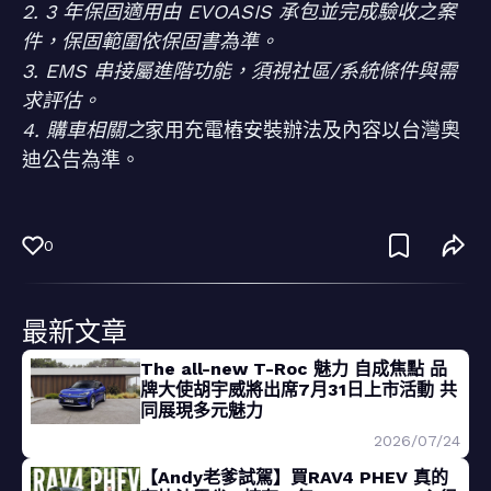
2. 3 年保固適用由 EVOASIS 承包並完成驗收之案
件，保固範圍依保固書為準。
3. EMS 串接屬進階功能，須視社區/系統條件與需
求評估。
4. 購車相關之
家用充電樁安裝辦法及內容以台灣奧
迪公告為準。
0
最新文章
The all-new T-Roc 魅力 自成焦點 品
牌大使胡宇威將出席7月31日上市活動 共
同展現多元魅力
2026/07/24
【Andy老爹試駕】買RAV4 PHEV 真的