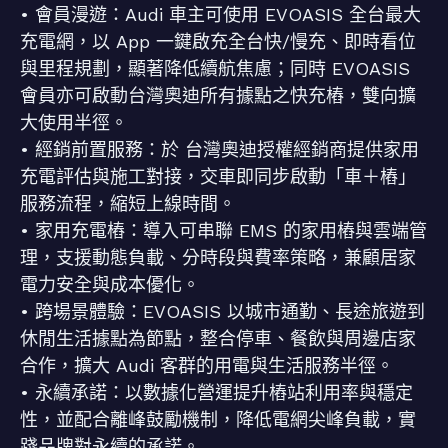
• 會員漫遊：Audi 車主可使用 EVOASIS 全台最大
充電網，以 App 一鍵啟充全台快/慢充、即時看位
與里程規劃，顯著降低續航焦慮；同時 EVOASIS
會員亦可啟動台灣奧迪所有據點之快充樁，雙向擴
大使用半徑。
• 經銷前置服務：於 台灣奧迪授權經銷商提供家用
充電評估與施工對接，交車即同步啟動「車＋樁」
服務流程，縮短上線時間。
• 家用充電樁：導入可串聯 EMS 的家用樁與雲端管
理，支援動態負載、分時段與費率策略，兼顧居家
電力安全與成本優化。
• 跨場景體驗：EVOASIS 以城市通勤、長途旅遊到
休閒生活據點為節點，整合停車、餐飲與周邊店家
合作，擴大 Audi 客群的用電與生活服務半徑。
• 永續承諾：以數據化營運提升樁站利用率與穩定
性，並配合離峰鼓勵機制，降低電網尖峰負載，實
踐品牌對永續的承諾。