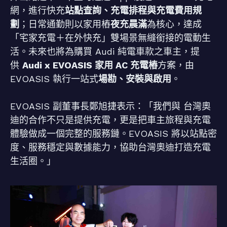
網，進行快充
站點查詢、充電排程與充電費用規
劃
；日常通勤則以家用樁
夜充晨滿
為核心，達成
「宅家充電＋在外快充」雙場景無縫銜接的電動生
活。未來也將為購買 Audi 純電車款之車主，提
供
Audi x EVOASIS 家用 AC 充電樁
方案，由
EVOASIS 執行一站式
場勘、安裝與啟用
。
EVOASIS 副董事長鄭旭捷表示：「我們與 台灣奧
迪的合作不只是提供充電，更是把車主旅程與充電
體驗做成一個完整的服務鏈。EVOASIS 將以站點密
度、服務穩定與數據能力，協助台灣奧迪打造充電
生活圈。」