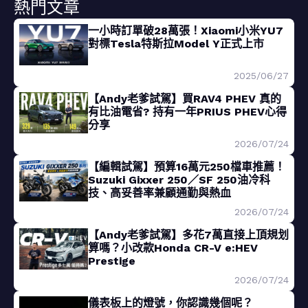
熱門文章
一小時訂單破28萬張！Xiaomi小米YU7
對標Tesla特斯拉Model Y正式上市
2025/06/27
【Andy老爹試駕】買RAV4 PHEV 真的
有比油電省? 持有一年PRIUS PHEV心得
分享
2026/07/24
【編輯試駕】預算16萬元250檔車推薦！
Suzuki Gixxer 250／SF 250油冷科
技、高妥善率兼顧通勤與熱血
2026/07/24
【Andy老爹試駕】多花7萬直接上頂規划
算嗎？小改款Honda CR-V e:HEV
Prestige
2026/07/24
儀表板上的燈號，你認識幾個呢？