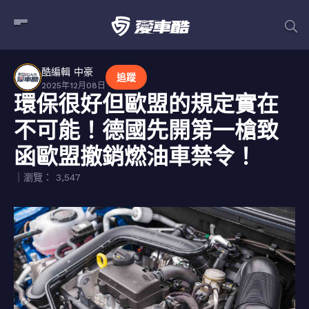
酷編輯 中豪
追蹤
2025年12月08日
環保很好但歐盟的規定實在
不可能！德國先開第一槍致
函歐盟撤銷燃油車禁令！
｜瀏覽： 3,547