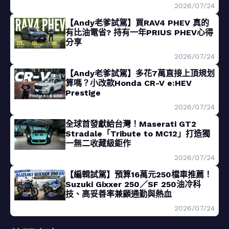
2026/07/24
【Andy老爹試駕】買RAV4 PHEV 真的
有比油電省? 持有一年PRIUS PHEV心得
分享
2026/07/24
【Andy老爹試駕】多花7萬直接上頂規划
算嗎？小改款Honda CR-V e:HEV
Prestige
2026/07/24
全球首發獻給台灣！Maserati GT2
Stradale「Tribute to MC12」打造獨
一無二收藏級鉅作
2026/07/24
【編輯試駕】預算16萬元250檔車推薦！
Suzuki Gixxer 250／SF 250油冷科
技、高妥善率兼顧通勤與熱血
2026/07/24