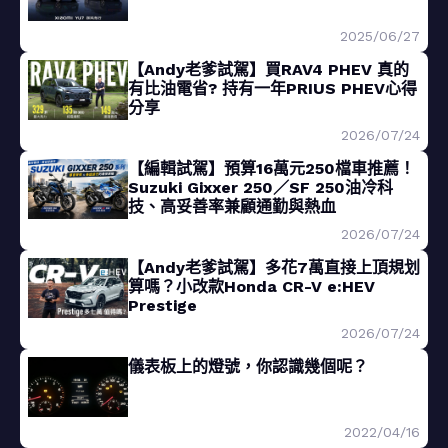
2025/06/27
【Andy老爹試駕】買RAV4 PHEV 真的
有比油電省? 持有一年PRIUS PHEV心得
分享
2026/07/24
【編輯試駕】預算16萬元250檔車推薦！
Suzuki Gixxer 250／SF 250油冷科
技、高妥善率兼顧通勤與熱血
2026/07/24
【Andy老爹試駕】多花7萬直接上頂規划
算嗎？小改款Honda CR-V e:HEV
Prestige
2026/07/24
儀表板上的燈號，你認識幾個呢？
2022/04/16