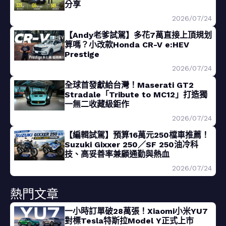
分享
2026/07/24
【Andy老爹試駕】多花7萬直接上頂規划
算嗎？小改款Honda CR-V e:HEV
Prestige
2026/07/24
全球首發獻給台灣！Maserati GT2
Stradale「Tribute to MC12」打造獨
一無二收藏級鉅作
2026/07/24
【編輯試駕】預算16萬元250檔車推薦！
Suzuki Gixxer 250／SF 250油冷科
技、高妥善率兼顧通勤與熱血
2026/07/24
熱門文章
一小時訂單破28萬張！Xiaomi小米YU7
對標Tesla特斯拉Model Y正式上市