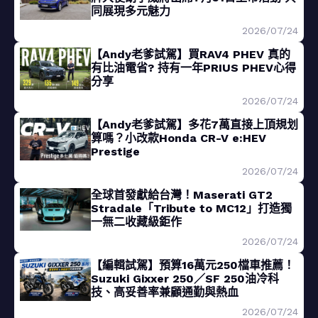
同展現多元魅力
2026/07/24
【Andy老爹試駕】買RAV4 PHEV 真的
有比油電省? 持有一年PRIUS PHEV心得
分享
2026/07/24
【Andy老爹試駕】多花7萬直接上頂規划
算嗎？小改款Honda CR-V e:HEV
Prestige
2026/07/24
全球首發獻給台灣！Maserati GT2
Stradale「Tribute to MC12」打造獨
一無二收藏級鉅作
2026/07/24
【編輯試駕】預算16萬元250檔車推薦！
Suzuki Gixxer 250／SF 250油冷科
技、高妥善率兼顧通勤與熱血
2026/07/24