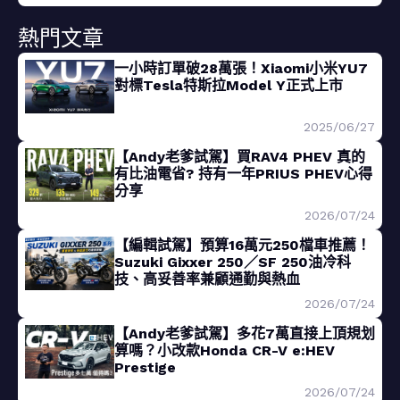
熱門文章
一小時訂單破28萬張！Xiaomi小米YU7
對標Tesla特斯拉Model Y正式上市
2025/06/27
【Andy老爹試駕】買RAV4 PHEV 真的
有比油電省? 持有一年PRIUS PHEV心得
分享
2026/07/24
【編輯試駕】預算16萬元250檔車推薦！
Suzuki Gixxer 250／SF 250油冷科
技、高妥善率兼顧通勤與熱血
2026/07/24
【Andy老爹試駕】多花7萬直接上頂規划
算嗎？小改款Honda CR-V e:HEV
Prestige
2026/07/24