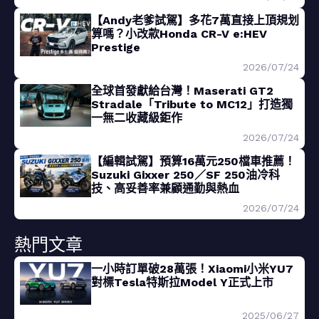
【Andy老爹試駕】多花7萬直接上頂規划
算嗎？小改款Honda CR-V e:HEV
Prestige
2026/07/24
全球首發獻給台灣！Maserati GT2
Stradale「Tribute to MC12」打造獨
一無二收藏級鉅作
2026/07/24
【編輯試駕】預算16萬元250檔車推薦！
Suzuki Gixxer 250／SF 250油冷科
技、高妥善率兼顧通勤與熱血
2026/07/24
熱門文章
一小時訂單破28萬張！Xiaomi小米YU7
對標Tesla特斯拉Model Y正式上市
2025/06/27