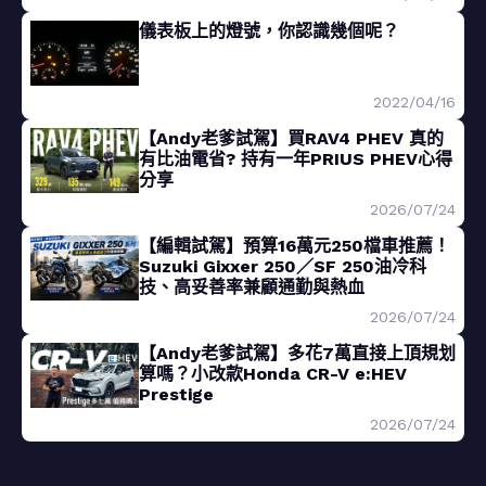
儀表板上的燈號，你認識幾個呢？
2022/04/16
【Andy老爹試駕】買RAV4 PHEV 真的
有比油電省? 持有一年PRIUS PHEV心得
分享
2026/07/24
【編輯試駕】預算16萬元250檔車推薦！
Suzuki Gixxer 250／SF 250油冷科
技、高妥善率兼顧通勤與熱血
2026/07/24
【Andy老爹試駕】多花7萬直接上頂規划
算嗎？小改款Honda CR-V e:HEV
Prestige
2026/07/24