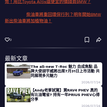
幣！用比Toyota Altis還便宜的價錢買BMW？
柴油車將重回環保行列？明年開始BMW
新出柴油車將加植物油！
0
最新文章
The all-new T-Roc 魅力 自成焦點 品
牌大使胡宇威將出席7月31日上市活動 共
同展現多元魅力
2026/07/24
【Andy老爹試駕】買RAV4 PHEV 真的
有比油電省? 持有一年PRIUS PHEV心得
分享
2026/07/24