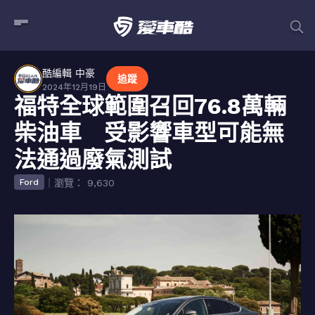
酷編輯 中豪
追蹤
2024年12月19日
福特全球範圍召回76.8萬輛
柴油車 受影響車型可能無
法通過廢氣測試
｜瀏覽： 9,630
Ford