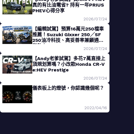
真的有比油電省? 持有一年PRIUS
PHEV心得分享
2026/07/24
【編輯試駕】預算16萬元250檔車
推薦！Suzuki Gixxer 250／SF
250油冷科技、高妥善率兼顧通勤
與熱血
2026/07/24
【Andy老爹試駕】多花7萬直接上
頂規划算嗎？小改款Honda CR-V
e:HEV Prestige
2026/07/24
儀表板上的燈號，你認識幾個呢？
2022/04/16