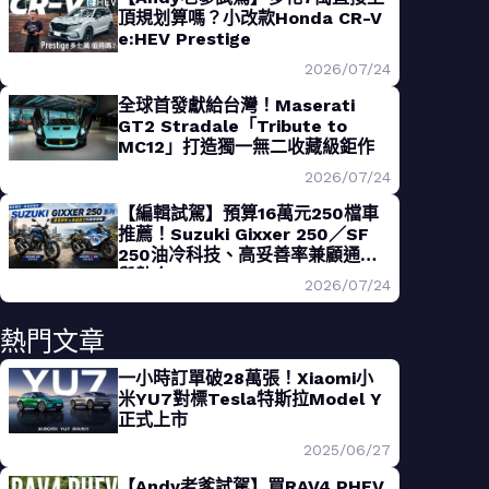
頂規划算嗎？小改款Honda CR-V
e:HEV Prestige
2026/07/24
全球首發獻給台灣！Maserati
GT2 Stradale「Tribute to
MC12」打造獨一無二收藏級鉅作
2026/07/24
【編輯試駕】預算16萬元250檔車
推薦！Suzuki Gixxer 250／SF
250油冷科技、高妥善率兼顧通勤
與熱血
2026/07/24
熱門文章
一小時訂單破28萬張！Xiaomi小
米YU7對標Tesla特斯拉Model Y
正式上市
2025/06/27
【Andy老爹試駕】買RAV4 PHEV