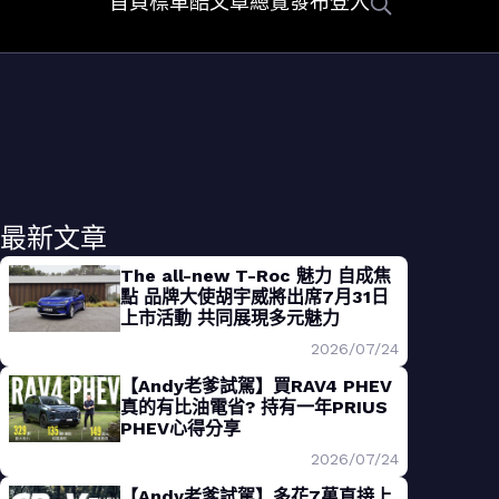
首頁
標車酷
文章總覽
發布
登入
最新文章
The all-new T-Roc 魅力 自成焦
點 品牌大使胡宇威將出席7月31日
上市活動 共同展現多元魅力
2026/07/24
【Andy老爹試駕】買RAV4 PHEV
真的有比油電省? 持有一年PRIUS
PHEV心得分享
2026/07/24
【Andy老爹試駕】多花7萬直接上