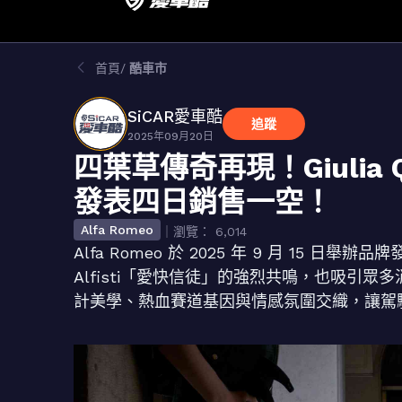
首頁
酷車市
SiCAR愛車酷
追蹤
2025年09月20日
四葉草傳奇再現！Giulia Qu
發表四日銷售一空！
Alfa Romeo
｜瀏覽： 6,014
Alfa Romeo 於 2025 年 9 月 15 日舉辦品
Alfisti「愛快信徒」的強烈共鳴，也吸引
計美學、熱血賽道基因與情感氛圍交織，讓駕