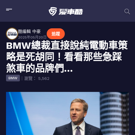
酷編輯 中豪
追蹤
2025年05月20日
BMW總裁直接說純電動車策
略是死胡同！看看那些急踩
煞車的品牌們…
｜瀏覽： 5,562
BMW