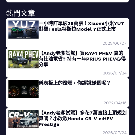
熱門文章
一小時訂單破28萬張！Xiaomi小米YU7
對標Tesla特斯拉Model Y正式上市
2025/06/27
【Andy老爹試駕】買RAV4 PHEV 真的
有比油電省? 持有一年PRIUS PHEV心得
分享
2026/07/24
儀表板上的燈號，你認識幾個呢？
2022/04/16
【Andy老爹試駕】多花7萬直接上頂規划
算嗎？小改款Honda CR-V e:HEV
Prestige
2026/07/24