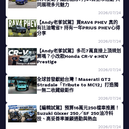
同展現多元魅力
2026/07/24
【Andy老爹試駕】買RAV4 PHEV 真的
有比油電省? 持有一年PRIUS PHEV心得
分享
2026/07/24
【Andy老爹試駕】多花7萬直接上頂規划
算嗎？小改款Honda CR-V e:HEV
Prestige
2026/07/24
全球首發獻給台灣！Maserati GT2
Stradale「Tribute to MC12」打造獨
一無二收藏級鉅作
2026/07/24
【編輯試駕】預算16萬元250檔車推薦！
Suzuki Gixxer 250／SF 250油冷科
技、高妥善率兼顧通勤與熱血
2026/07/24