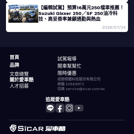
【編輯試駕】預算16萬元250檔車推薦！
Suzuki Gixxer 250／SF 250油冷科
技、高妥善率兼顧通勤與熱血
2026/07/24
首頁
試駕報導
品牌
開車幫幫忙
限時優惠
文章總覽
關於愛車酷
成御媒體科技股份有限公司
統編 50889972
人才招募
信箱 service@sicar.com.tw
追蹤愛車酷