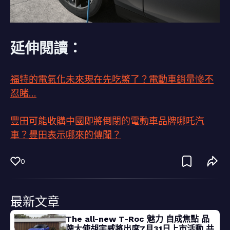
延伸閱讀：
福特的電氣化未來現在先吃鱉了？電動車銷量慘不
忍睹…
豐田可能收購中國即將倒閉的電動車品牌哪吒汽
車？豐田表示哪來的傳聞？
0
最新文章
The all-new T-Roc 魅力 自成焦點 品
牌大使胡宇威將出席7月31日上市活動 共