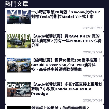
熱門文章
一小時訂單破28萬張！Xiaomi小米YU7
對標Tesla特斯拉Model Y正式上市
2025/06/27
【Andy老爹試駕】買RAV4 PHEV 真的
有比油電省? 持有一年PRIUS PHEV心得
分享
2026/07/24
【編輯試駕】預算16萬元250檔車推薦！
Suzuki Gixxer 250／SF 250油冷科
技、高妥善率兼顧通勤與熱血
2026/07/24
【Andy老爹試駕】多花7萬直接上頂規划
算嗎？小改款Honda CR-V e:HEV
Prestige
2026/07/24
儀表板上的燈號，你認識幾個呢？