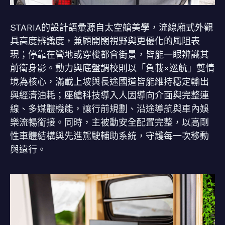
STARIA的設計語彙源自太空艙美學，流線廂式外觀
具高度辨識度，兼顧開闊視野與更優化的風阻表
現；停靠在營地或穿梭都會街景，皆能一眼辨識其
前衛身影。動力與底盤調校則以「負載×巡航」雙情
境為核心，滿載上坡與長途國道皆能維持穩定輸出
與經濟油耗；座艙科技導入人因導向介面與完整連
線、多媒體機能，讓行前規劃、沿途導航與車內娛
樂流暢銜接。同時，主被動安全配置完整，以高剛
性車體結構與先進駕駛輔助系統，守護每一次移動
與遠行。