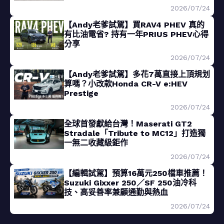
2026/07/24
【Andy老爹試駕】買RAV4 PHEV 真的
有比油電省? 持有一年PRIUS PHEV心得
分享
2026/07/24
【Andy老爹試駕】多花7萬直接上頂規划
算嗎？小改款Honda CR-V e:HEV
Prestige
2026/07/24
全球首發獻給台灣！Maserati GT2
Stradale「Tribute to MC12」打造獨
一無二收藏級鉅作
2026/07/24
【編輯試駕】預算16萬元250檔車推薦！
Suzuki Gixxer 250／SF 250油冷科
技、高妥善率兼顧通勤與熱血
2026/07/24