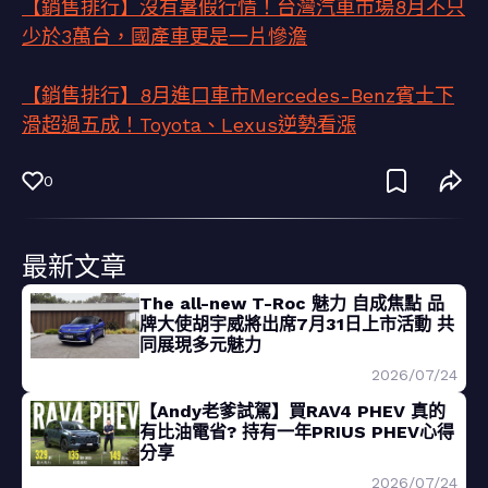
【銷售排行】沒有暑假行情！台灣汽車市場8月不只
少於3萬台，國產車更是一片慘澹
【銷售排行】8月進口車市Mercedes-Benz賓士下
滑超過五成！Toyota、Lexus逆勢看漲
0
最新文章
The all-new T-Roc 魅力 自成焦點 品
牌大使胡宇威將出席7月31日上市活動 共
同展現多元魅力
2026/07/24
【Andy老爹試駕】買RAV4 PHEV 真的
有比油電省? 持有一年PRIUS PHEV心得
分享
2026/07/24