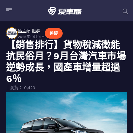
酷主編 振群
追蹤
2025年10月01日
【銷售排行】貨物稅減徵能
抗民俗月？9月台灣汽車市場
逆勢成長，國產車增量超過
6％
｜瀏覽： 9,423