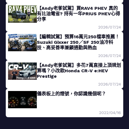
【Andy老爹試駕】買RAV4 PHEV 真的
有比油電省? 持有一年PRIUS PHEV心得
分享
2026/07/24
【編輯試駕】預算16萬元250檔車推薦！
Suzuki Gixxer 250／SF 250油冷科
技、高妥善率兼顧通勤與熱血
2026/07/24
【Andy老爹試駕】多花7萬直接上頂規划
算嗎？小改款Honda CR-V e:HEV
Prestige
2026/07/24
儀表板上的燈號，你認識幾個呢？
2022/04/16