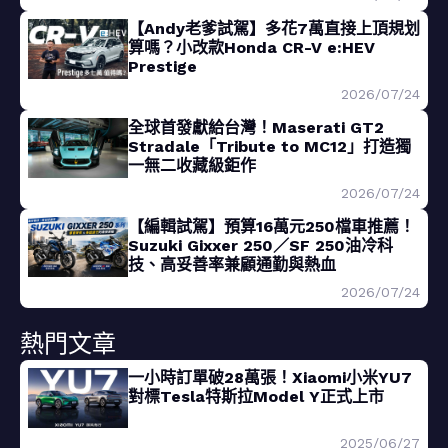
【Andy老爹試駕】多花7萬直接上頂規划
算嗎？小改款Honda CR-V e:HEV
Prestige
2026/07/24
全球首發獻給台灣！Maserati GT2
Stradale「Tribute to MC12」打造獨
一無二收藏級鉅作
2026/07/24
【編輯試駕】預算16萬元250檔車推薦！
Suzuki Gixxer 250／SF 250油冷科
技、高妥善率兼顧通勤與熱血
2026/07/24
熱門文章
一小時訂單破28萬張！Xiaomi小米YU7
對標Tesla特斯拉Model Y正式上市
2025/06/27