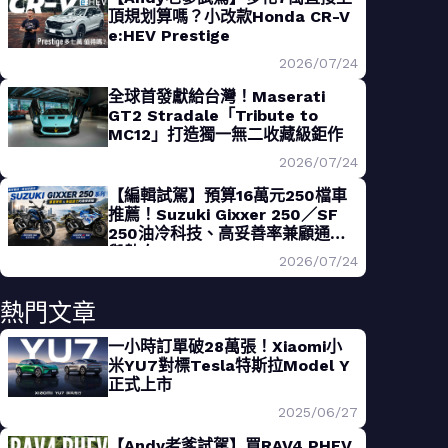
頂規划算嗎？小改款Honda CR-V
e:HEV Prestige
2026/07/24
全球首發獻給台灣！Maserati
GT2 Stradale「Tribute to
MC12」打造獨一無二收藏級鉅作
2026/07/24
【編輯試駕】預算16萬元250檔車
推薦！Suzuki Gixxer 250／SF
250油冷科技、高妥善率兼顧通勤
與熱血
2026/07/24
熱門文章
一小時訂單破28萬張！Xiaomi小
米YU7對標Tesla特斯拉Model Y
正式上市
2025/06/27
【Andy老爹試駕】買RAV4 PHEV