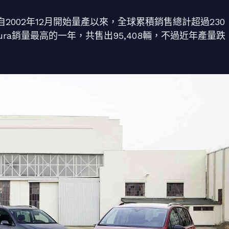
n，自2002年12月開始量產以來，全球累積銷售總計超過230
Toura銷量最高的一年，共售出95,408輛，不過近年產量跌