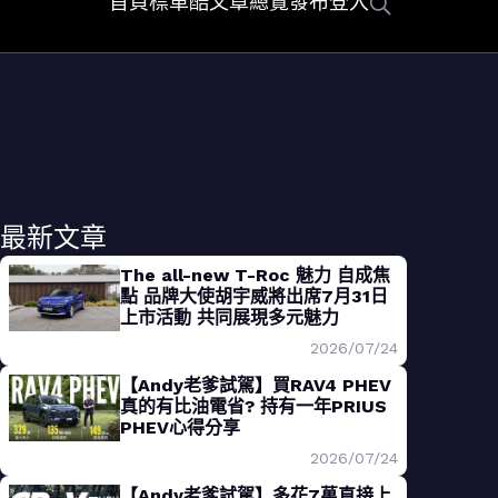
首頁
標車酷
文章總覽
發布
登入
最新文章
The all-new T-Roc 魅力 自成焦
點 品牌大使胡宇威將出席7月31日
上市活動 共同展現多元魅力
2026/07/24
【Andy老爹試駕】買RAV4 PHEV
真的有比油電省? 持有一年PRIUS
PHEV心得分享
2026/07/24
【Andy老爹試駕】多花7萬直接上