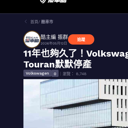
首頁
酷車市
酷主編 振群
追蹤
2026年05月12日
11年也夠久了！Volksw
Touran默默停產
Volkswagen
0
｜瀏覽： 8,748