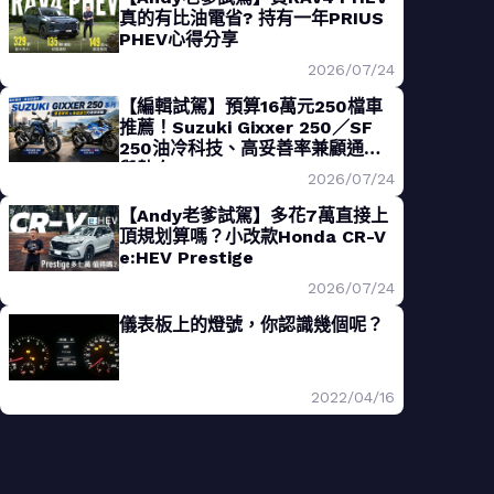
真的有比油電省? 持有一年PRIUS
PHEV心得分享
2026/07/24
【編輯試駕】預算16萬元250檔車
推薦！Suzuki Gixxer 250／SF
250油冷科技、高妥善率兼顧通勤
與熱血
2026/07/24
【Andy老爹試駕】多花7萬直接上
頂規划算嗎？小改款Honda CR-V
e:HEV Prestige
2026/07/24
儀表板上的燈號，你認識幾個呢？
2022/04/16