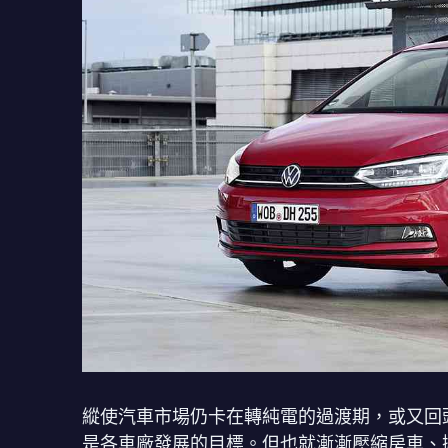
縱使汽車市場仍卡在轉純電的過渡期，或又回
是各車廠發展的目標。但也就漸漸壓縮房車、