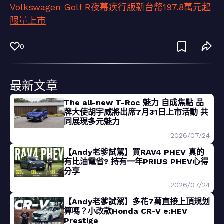
Volkswagen Golf R夜幕疾行版新台幣197.8萬元起
限量上市
0
最新文章
The all-new T-Roc 魅力 自成焦點 品
牌大使胡宇威將出席7月31日上市活動 共
同展現多元魅力
2026/07/24
【Andy老爹試駕】買RAV4 PHEV 真的
有比油電省? 持有一年PRIUS PHEV心得
分享
2026/07/24
【Andy老爹試駕】多花7萬直接上頂規划
算嗎？小改款Honda CR-V e:HEV
Prestige