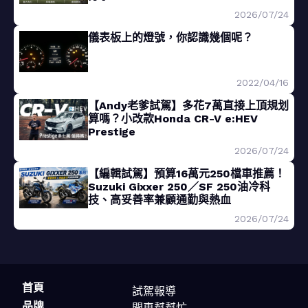
2026/07/24
儀表板上的燈號，你認識幾個呢？
2022/04/16
【Andy老爹試駕】多花7萬直接上頂規划
算嗎？小改款Honda CR-V e:HEV
Prestige
2026/07/24
【編輯試駕】預算16萬元250檔車推薦！
Suzuki Gixxer 250／SF 250油冷科
技、高妥善率兼顧通勤與熱血
2026/07/24
首頁
試駕報導
品牌
開車幫幫忙