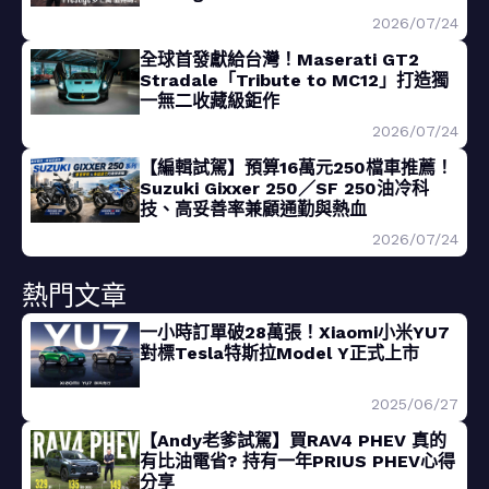
2026/07/24
全球首發獻給台灣！Maserati GT2
Stradale「Tribute to MC12」打造獨
一無二收藏級鉅作
2026/07/24
【編輯試駕】預算16萬元250檔車推薦！
Suzuki Gixxer 250／SF 250油冷科
技、高妥善率兼顧通勤與熱血
2026/07/24
熱門文章
一小時訂單破28萬張！Xiaomi小米YU7
對標Tesla特斯拉Model Y正式上市
2025/06/27
【Andy老爹試駕】買RAV4 PHEV 真的
有比油電省? 持有一年PRIUS PHEV心得
分享