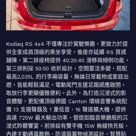
Kodiaq RS 4x4 不僅專注於駕駛樂趣，更致力於提
供全家成員頂級的乘坐享受，後座亦延續 RS 質感
鋪陳，第二排座椅提供 40:20:40 滑移與傾倒功能，
第三排則採 50:50 收折設計，空間靈活多變，搭配
最高2,035L 的行李廂容量，無論日常載物或家庭出
遊，皆能輕鬆滿足。電動尾門支援足踢感應啟閉，
取放行李更顯優雅便利。此外，為打造沉浸式的影
音體驗，更配備頂級德國 Canton 環繞音響系統配
備 13 支揚聲器及 1 重低音、16 聲道擴大機，提供
高達 725W 最大輸出功率，營造如臨音樂廳般的沉
浸式聆聽饗宴。前排設有雙手機 15W 無線快充板，
內建主動通風散熱、防滑與異物偵測設計，智慧貼