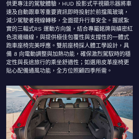
供更專注的駕駛體驗，HUD 投影式平視顯示器將車
速及自動跟車等重要資訊即時投射於前擋風玻璃，
減少駕駛者視線轉移，全面提升行車安全。握感紮
實的三輻式RS 運動方向盤，結合專屬銘牌與縝密紅
色滾邊縫線，與提供極佳包覆性與支撐性的一體式
跑車座椅完美呼應。雙前座椅採人體工學設計，具
備 8 向電動調整與加熱功能，確保激烈駕馭時的穩
定性與長途旅行的乘坐舒適性；如選用皮革座椅更
貼心配備通風功能，全方位照顧四季所需。