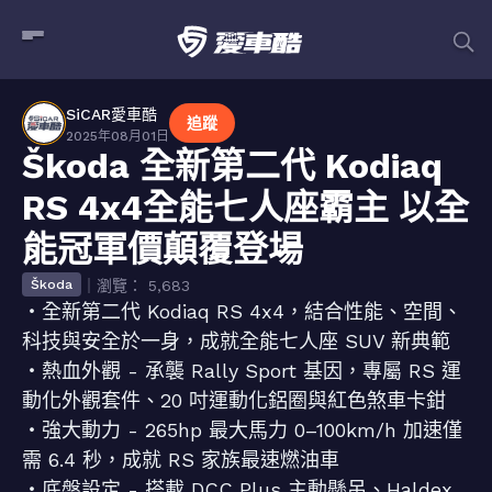
SiCAR愛車酷
追蹤
2025年08月01日
Škoda 全新第二代 Kodiaq
RS 4x4全能七人座霸主 以全
能冠軍價顛覆登場
｜瀏覽： 5,683
Škoda
・全新第二代 Kodiaq RS 4x4，結合性能、空間、
科技與安全於一身，成就全能七人座 SUV 新典範
・熱血外觀 - 承襲 Rally Sport 基因，專屬 RS 運
動化外觀套件、20 吋運動化鋁圈與紅色煞車卡鉗
・強大動力 - 265hp 最大馬力 0–100km/h 加速僅
需 6.4 秒，成就 RS 家族最速燃油車
・底盤設定 - 搭載 DCC Plus 主動懸吊、Haldex