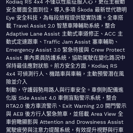
Kodiaq RS 4x4 不僅以性能征服人心，更在主被動
安全層面全面到位，導入多項 Škoda 最新世代聰明
Eye 安全科技，為每段旅程提供堅實防護。全車搭
載 Travel Assist 2.0 智慧車陣輔助系統，整合
Adaptive Lane Assist 主動式車道修正、ACC 主
動式定速跟車、Traffic Jam Assist 塞車輔助、
Emergency Assist 3.0 緊急待援與 Crew Protect
Assist 車內乘員防護系統，協助駕駛在變化路況中
保持最佳應對狀態。前方安全方面，Kodiaq RS
4x4 可偵測行人、機踏車與車輛，主動預警潛在風
險並介入
制動，守護弱勢用路人與行車安全。車側則配備進
化版 Side Assist 4.0 車側盲點警示系統，整合
RTA2.0 後方車流警示、Exit Warning 2.0 開門警示
與 AEB 後方行人緊急煞車，並搭載 Area View 全
車俯瞰顯影與 Attention and Drowsiness Assist
駕駛疲勞與注意力提醒系統，有效提升視野與行車