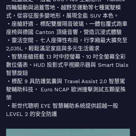
四輪驅動與涵蓋雪地、越野至運動等七種駕駛模
式，從容征服多變地形，展現全能 SUV 本色。
・座艙舒適 - 標配雙層隔音玻璃、一體包覆式跑車
座椅與德國 Canton 頂級音響，營造沉浸式體驗
・靈活空間 - 七人座彈性布局，行李廂最大擴充至
2,035L，輕鬆滿足家庭與多元生活需求
・智慧座艙搭載 13 吋中控螢幕、10 吋全螢幕全彩
數位儀表、HUD 投影式平視顯示器與 Smart Dials
智慧旋鈕
・標配 9 具防護氣囊與 Travel Assist 2.0 智慧駕
駛輔助科技， Euro NCAP 歐洲撞擊測試五顆星殊
榮
・新世代聰明 EYE 智慧輔助系統提供超越一般
LEVEL 2 的安全防護