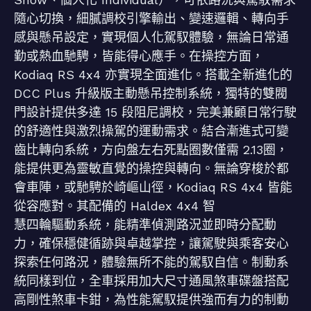
隨心切換，細膩調校引擎輸出、變速邏輯、轉向手
感與懸吊設定，實現個人化駕馭體驗，無論日常通
勤或熱血馳騁，皆能得心應手。在操控方面，
Kodiaq RS 4x4 亦實現全面進化。搭載全新進化的
DCC Plus 升級版主動懸吊控制系統，獨特的雙閥
門設計提供多達 15 段阻尼調校，完美兼顧日常行駛
的舒適性與激烈操駕的運動需求。結合漸進式可變
齒比轉向系統，方向盤左右死點圈數僅需 2.13圈，
能提供更為靈敏直覺的操控與轉向。無論穿梭於都
會車陣，或馳騁於崎嶇山徑，Kodiaq RS 4x4 皆能
從容應對。其配備的 Haldex 4x4 智
慧四輪驅動系統，能精準偵測路況並即時分配動
力，確保穩健循跡與卓越掌控，讓駕駛與乘客安心
探索任何路況，體驗無所不能的駕馭自信。制動系
統同樣到位，全車採用加大尺寸通風煞車碟盤搭配
高剛性煞車卡鉗，為性能駕馭提供強而有力的制動