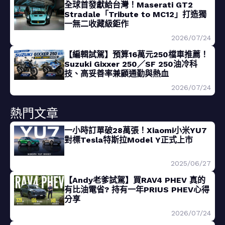
全球首發獻給台灣！Maserati GT2
Stradale「Tribute to MC12」打造獨
一無二收藏級鉅作
2026/07/24
【編輯試駕】預算16萬元250檔車推薦！
Suzuki Gixxer 250／SF 250油冷科
技、高妥善率兼顧通勤與熱血
2026/07/24
熱門文章
一小時訂單破28萬張！Xiaomi小米YU7
對標Tesla特斯拉Model Y正式上市
2025/06/27
【Andy老爹試駕】買RAV4 PHEV 真的
有比油電省? 持有一年PRIUS PHEV心得
分享
2026/07/24