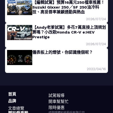
【編輯試駕】預算16萬元250檔車推薦！
Suzuki Gixxer 250／SF 250油冷科
技、高妥善率兼顧通勤與熱血
2026/07/24
【Andy老爹試駕】多花7萬直接上頂規划
算嗎？小改款Honda CR-V e:HEV
Prestige
2026/07/24
儀表板上的燈號，你認識幾個呢？
2022/04/16
首頁
試駕報導
品牌
開車幫幫忙
限時優惠
文章總覽
成御媒體科技股份有限公司