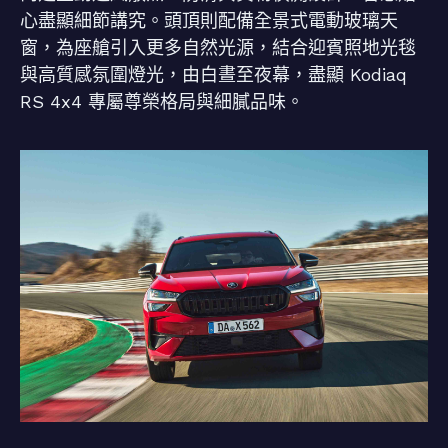
心盡顯細節講究。頭頂則配備全景式電動玻璃天
窗，為座艙引入更多自然光源，結合迎賓照地光毯
與高質感氛圍燈光，由白晝至夜幕，盡顯 Kodiaq
RS 4x4 專屬尊榮格局與細膩品味。