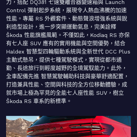
力，搭配 DQ381 七速雙離合器變速箱與 Launch
Control 彈射起步系統，展現令人熱血沸騰的加速
性能。專屬 RS 外觀套件、動態聲浪增強系統與銳
利造型設計，進一步突顯運動氣息，完美詮釋
Škoda 性能旗艦風範。不僅如此，Kodiaq RS 亦保
有七人座 SUV 應有的實用機能與空間優勢，結合
Haldex 智慧型四輪驅動系統與全新世代 DCC Plus
主動式懸吊，提供七種駕駛模式，實現從都市通
勤、長途旅行到輕度越野的全境駕馭能力。此外，
全車配備先進 智慧駕駛輔助科技與豪華舒適配置，
打造兼具性能、空間與科技的全方位移動體驗，成
就市場上極為罕見的全能七人座性能 SUV，樹立
Škoda RS 車系的新標準。