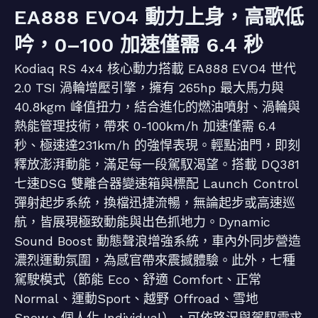
EA888 EVO4 動力上身，高歌低
吟，0–100 加速僅需 6.4 秒
Kodiaq RS 4x4 核心動力搭載 EA888 EVO4 世代
2.0 TSI 渦輪增壓引擎，擁有 265hp 最大馬力與
40.8kgm 峰值扭力，結合進化的燃油噴射、渦輪與
熱能管理技術，帶來 0-100km/h 加速僅需 6.4
秒、極速達231km/h 的強悍表現。輕點油門，即刻
釋放澎湃動能，滿足每一段駕馭渴望。搭載 DQ381
七速DSG 雙離合器變速箱與標配 Launch Control
彈射起步系統，換檔迅捷流暢，無論起步或高速巡
航，皆展現極致動能與出色抓地力。Dynamic
Sound Boost 動態聲浪增強系統，車內外同步營造
濃烈運動氛圍，為感官帶來震撼體驗。此外，七種
駕駛模式（節能 Eco、舒適 Comfort、正常
Normal、運動Sport、越野 Offroad、雪地
Snow、個人化 Individual），可依路況與駕馭需求