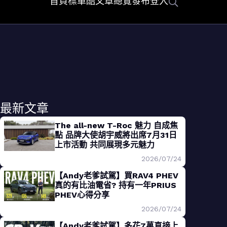
首頁
標車酷
文章總覽
發布
登入
最新文章
The all-new T-Roc 魅力 自成焦
點 品牌大使胡宇威將出席7月31日
上市活動 共同展現多元魅力
2026/07/24
【Andy老爹試駕】買RAV4 PHEV
真的有比油電省? 持有一年PRIUS
PHEV心得分享
2026/07/24
【Andy老爹試駕】多花7萬直接上