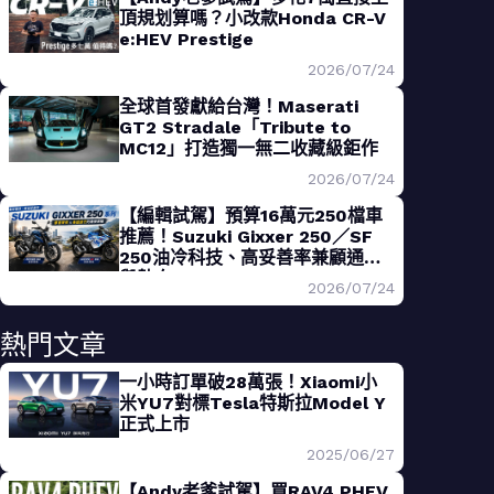
頂規划算嗎？小改款Honda CR-V
e:HEV Prestige
2026/07/24
全球首發獻給台灣！Maserati
GT2 Stradale「Tribute to
MC12」打造獨一無二收藏級鉅作
2026/07/24
【編輯試駕】預算16萬元250檔車
推薦！Suzuki Gixxer 250／SF
250油冷科技、高妥善率兼顧通勤
與熱血
2026/07/24
熱門文章
一小時訂單破28萬張！Xiaomi小
米YU7對標Tesla特斯拉Model Y
正式上市
2025/06/27
【Andy老爹試駕】買RAV4 PHEV