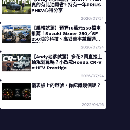
真的有比油電省? 持有一年PRIUS
PHEV心得分享
2026/07/24
【編輯試駕】預算16萬元250檔車
推薦！Suzuki Gixxer 250／SF
250油冷科技、高妥善率兼顧通勤
與熱血
2026/07/24
【Andy老爹試駕】多花7萬直接上
頂規划算嗎？小改款Honda CR-V
e:HEV Prestige
2026/07/24
儀表板上的燈號，你認識幾個呢？
2022/04/16