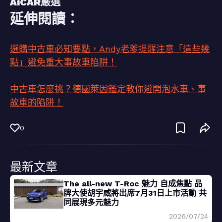
AiCAR嚴選
延伸閱讀：
選購中古車必知要點，Andy老爹提醒注意「這些幾
點」避免重大事故車陷阱！
中古車怎麼挑？德國萊因鑑定教你避開泡水車、事
故車的陷阱！
0
最新文章
The all-new T-Roc 魅力 自成焦點 品
牌大使胡宇威將出席7月31日上市活動 共
同展現多元魅力
2026/07/24