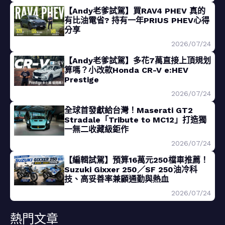
【Andy老爹試駕】買RAV4 PHEV 真的
有比油電省? 持有一年PRIUS PHEV心得
分享
2026/07/24
【Andy老爹試駕】多花7萬直接上頂規划
算嗎？小改款Honda CR-V e:HEV
Prestige
2026/07/24
全球首發獻給台灣！Maserati GT2
Stradale「Tribute to MC12」打造獨
一無二收藏級鉅作
2026/07/24
【編輯試駕】預算16萬元250檔車推薦！
Suzuki Gixxer 250／SF 250油冷科
技、高妥善率兼顧通勤與熱血
2026/07/24
熱門文章