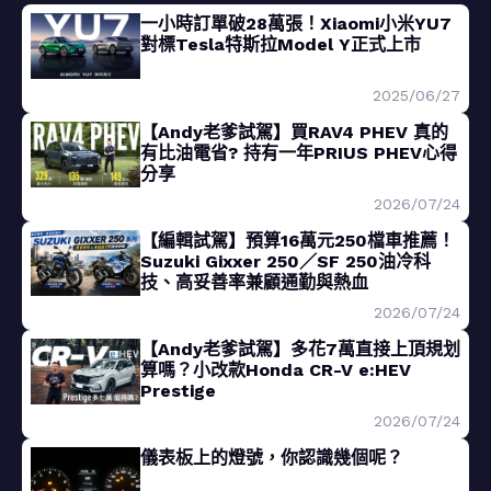
一小時訂單破28萬張！Xiaomi小米YU7
對標Tesla特斯拉Model Y正式上市
2025/06/27
【Andy老爹試駕】買RAV4 PHEV 真的
有比油電省? 持有一年PRIUS PHEV心得
分享
2026/07/24
【編輯試駕】預算16萬元250檔車推薦！
Suzuki Gixxer 250／SF 250油冷科
技、高妥善率兼顧通勤與熱血
2026/07/24
【Andy老爹試駕】多花7萬直接上頂規划
算嗎？小改款Honda CR-V e:HEV
Prestige
2026/07/24
儀表板上的燈號，你認識幾個呢？