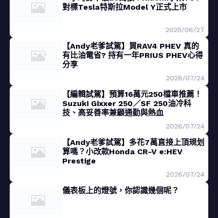
對標Tesla特斯拉Model Y正式上市
2025/06/27
【Andy老爹試駕】買RAV4 PHEV 真的
有比油電省? 持有一年PRIUS PHEV心得
分享
2026/07/24
【編輯試駕】預算16萬元250檔車推薦！
Suzuki Gixxer 250／SF 250油冷科
技、高妥善率兼顧通勤與熱血
2026/07/24
【Andy老爹試駕】多花7萬直接上頂規划
算嗎？小改款Honda CR-V e:HEV
Prestige
2026/07/24
儀表板上的燈號，你認識幾個呢？