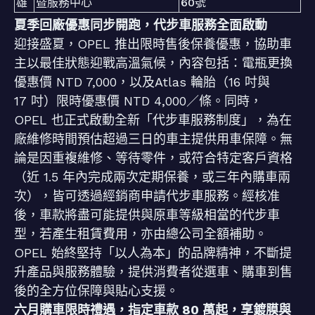
雄
暨服務中心
60號
夏季回廠優惠同步開跑，代步車服務全面啟動
迎接盛夏，OPEL 推出限時售後保養優惠，協助車
主以最佳狀態迎戰高溫氣候，內容包括：電瓶更換
優惠價 NTD 7,000，以及Atlas 輪胎（16 吋與
17 吋）限時優惠價 NTD 4,000／條。同時，
OPEL 也正式啟動全新「代步車服務制度」，為在
廠維修時間預估超過三日的車主提供用車保障。無
論是因重複維修、等待零件，或符合特定客戶資格
（近 1.5 年內完成兩次定期保養，或三年內購車兩
次），皆可透過經銷商申請代步車服務。經核准
後，車款將盡可能提供與原車等級相當的代步車
型，若產生租賃費用，亦由總公司全額補助。
OPEL 始終堅持「以人為本」的品牌精神，不斷提
升產品與服務體驗，提供消費者從選車、購車到售
後的全方位保障與貼心支援。
六月購車限時禮遇，指定車款 80 萬起，享鍍膜與