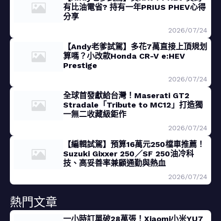
有比油電省? 持有一年PRIUS PHEV心得
分享
2026/07/24
【Andy老爹試駕】多花7萬直接上頂規划
算嗎？小改款Honda CR-V e:HEV
Prestige
2026/07/24
全球首發獻給台灣！Maserati GT2
Stradale「Tribute to MC12」打造獨
一無二收藏級鉅作
2026/07/24
【編輯試駕】預算16萬元250檔車推薦！
Suzuki Gixxer 250／SF 250油冷科
技、高妥善率兼顧通勤與熱血
2026/07/24
熱門文章
一小時訂單破28萬張！Xiaomi小米YU7