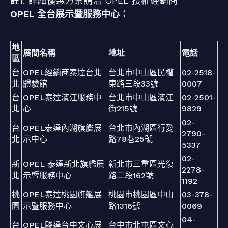
註1: 詳細優惠方案請洽 OPEL 授權經銷商
OPEL 全台展示暨服務中心：
地
展間名稱
地址
電話
區
台
OPEL經銷商泰達台北
台北市中山區民權
02-2518-
北
體驗館
東路三段33號
0007
台
OPEL泰達濱江服務中
台北市中山區濱江
02-2501-
北
心
街215號
9829
02-
台
OPEL泰達內湖旗艦展
台北市內湖區行愛
2790-
北
示中心
路78巷25號
5337
02-
新
OPEL 泰達新北旗艦展
新北市三重區光復
2278-
北
示暨服務中心
路二段162號
1192
桃
OPEL泰達桃園旗艦展
桃園市桃園區中山
03-378-
園
示暨服務中心
路1316號
0069
04-
台
OPEL駿達台中文心展
台中市北屯區文心