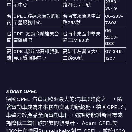
2380-
中
示中心
路四段 711 號
3049
台
OPEL 駿達永康旗艦展
台南市永康區中華
06-233-
南
示暨服務中心
路753號
7803
06-
台
OPEL經銷商駿達東台
台南市東區中華東
2353-
南
南體驗館
路二段182號
988
高
OPEL駿達北高雄旗艦
高雄市左營區大中
07-345-
雄
展示暨服務中心
二路60號
1257
About OPEL
德國OPEL 汽車是歐洲最大的汽車製造商之一，隨
著電動車成為未來移動交通的新趨勢，德國OPEL汽
車致力於產品全面電動車化，強調綠能創新目標成
為降低二氧化碳排放的領導者。 Adam OPEL於
1862年在德國Rüsselsheim創立 OPEL，並於1899