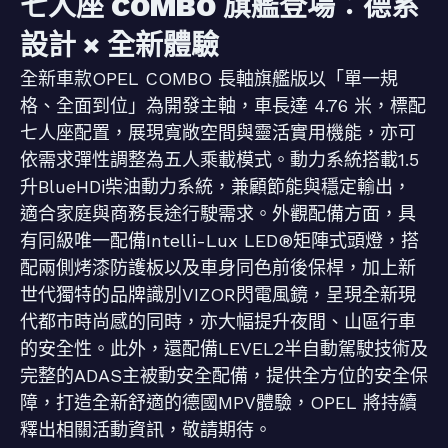
七人座 COMBO 旗艦登場：德系
設計 × 全新體驗
全新車款OPEL COMBO 長軸旗艦版以「單一規
格、全面到位」為開發主軸，車長達 4.76 米，標配
七人座配置，展現寬敞空間與靈活實用機能，亦可
依需求彈性調整為五人乘載模式。動力系統搭載1.5
升BlueHDi柴油動力系統，兼顧節能與穩定輸出，
適合家庭與商務長途行駛需求。外觀配備方面，具
有同級唯一配備Intelli-Lux LED®矩陣式頭燈，搭
配兩側烤漆防護板以及車身同色前後保桿，加上新
世代獨特的品牌識別VIZOR閃電風鏡，呈現全新現
代都市時尚感的同時，亦大幅提升夜間、山區行車
的安全性。此外，還配備LEVEL2半自動駕駛技術及
完整的ADAS主被動安全配備，提供全方位的安全保
障，打造全新舒適的德國MPV體驗，OPEL 將持續
釋出相關活動資訊，敬請期待。