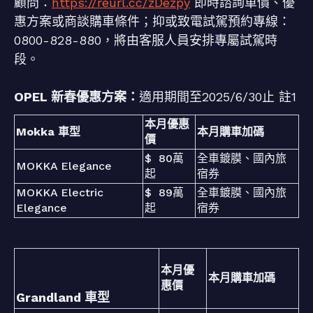
顧問：
https://reurl.cc/zDezpy
即時諮詢車價、優
惠方案或商談購車條件；抑或致電試駕預約專線：
0800-828-880，將由客服人員安排專屬試駕時
段。
OPEL 新春優惠方案：
適用期間至2025/6/30止 註1
本月優惠
Mokka 車型
本月購車加碼
價
$ 80萬
全車鍍膜、國內旅
MOKKA Elegance
起
宿券
MOKKA Electric
$ 89萬
全車鍍膜、國內旅
Elegance
起
宿券
本月優
本月購車加碼
惠價
Grandland 車型