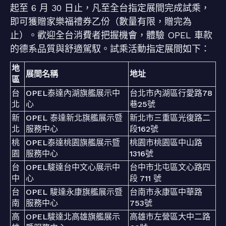
起至 6 月 30 日止，凡至全台指定展間完成試乘，
即可獲贈家樂福禮券乙份（數量有限，贈完為
止）。歡迎全台消費者把握機會，體驗 OPEL 車款
的德系品質與舒適駕馭。試乘活動指定展間如下：
地
展間名稱
地址
區
台
OPEL泰達內湖旗艦展示中
台北市內湖區行愛路78
北
心
巷25號
新
OPEL 泰達新北旗艦展示暨
新北市三重區光復路二
北
服務中心
段162號
桃
OPEL泰達桃園旗艦展示暨
桃園市桃園區中山路
園
服務中心
1316號
台
OPEL駿達台中文心展示中
台中市北屯區文心路四
中
心
段 711 號
台
OPEL 駿達永康旗艦展示暨
台南市永康區中華路
南
服務中心
753號
高
OPEL駿達北高雄旗艦展示
高雄市左營區大中二路