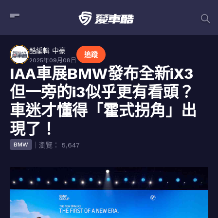
酷編輯 中豪
追蹤
2025年09月08日
IAA車展BMW發布全新iX3
但一旁的i3似乎更有看頭？
車迷才懂得「霍式拐角」出
現了！
｜瀏覽： 5,647
BMW