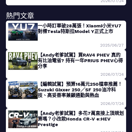
2026/07/24
熱門文章
一小時訂單破28萬張！Xiaomi小米YU7
對標Tesla特斯拉Model Y正式上市
2025/06/27
【Andy老爹試駕】買RAV4 PHEV 真的
有比油電省? 持有一年PRIUS PHEV心得
分享
2026/07/24
【編輯試駕】預算16萬元250檔車推薦！
Suzuki Gixxer 250／SF 250油冷科
技、高妥善率兼顧通勤與熱血
2026/07/24
【Andy老爹試駕】多花7萬直接上頂規划
算嗎？小改款Honda CR-V e:HEV
Prestige