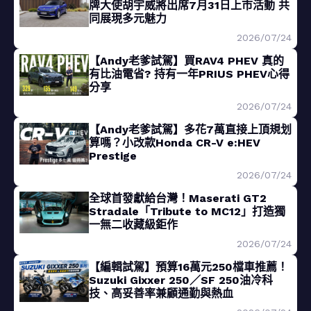
牌大使胡宇威將出席7月31日上市活動 共
同展現多元魅力
2026/07/24
【Andy老爹試駕】買RAV4 PHEV 真的
有比油電省? 持有一年PRIUS PHEV心得
分享
2026/07/24
【Andy老爹試駕】多花7萬直接上頂規划
算嗎？小改款Honda CR-V e:HEV
Prestige
2026/07/24
全球首發獻給台灣！Maserati GT2
Stradale「Tribute to MC12」打造獨
一無二收藏級鉅作
2026/07/24
【編輯試駕】預算16萬元250檔車推薦！
Suzuki Gixxer 250／SF 250油冷科
技、高妥善率兼顧通勤與熱血