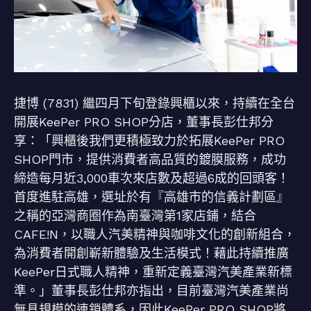
捷博 (7831) 繼四月下旬登錄興櫃以來，持續在全台
開展KeePer PRO SHOP分店，董事長彭仕邦分
享：「興櫃後我們更積極致力於拓展KeePer PRO
SHOP門市，提供消費者高品質的鍍膜服務，成功
締造每月近3,000車次來店數及超過6成的回頭客！
首度進駐高雄，選址於有『高雄市的信義計劃區』
之稱的亞灣商圈作為南臺灣第1家店鋪，結合
CAFE!N，以職人汽美精神與咖啡文化的創新組合，
為消費者開創嶄新體驗及生活模式！藉此持續推廣
KeePer日式職人精神，重新定義臺灣汽美產業新標
準。」董事長彭仕邦亦指出，目前臺灣汽美產業尚
無具規模的連鎖體系，因此KeePer PRO SHOP將