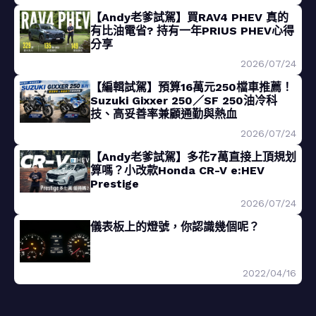
【Andy老爹試駕】買RAV4 PHEV 真的
有比油電省? 持有一年PRIUS PHEV心得
分享
2026/07/24
【編輯試駕】預算16萬元250檔車推薦！
Suzuki Gixxer 250／SF 250油冷科
技、高妥善率兼顧通勤與熱血
2026/07/24
【Andy老爹試駕】多花7萬直接上頂規划
算嗎？小改款Honda CR-V e:HEV
Prestige
2026/07/24
儀表板上的燈號，你認識幾個呢？
2022/04/16