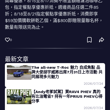
開幕優惠，8/15至8/17消費不限金額贈濾泡咖啡乙
包，指定餐點享優惠折抵，週邊商品任選二件85
折；8/18至8/21指定餐點享優惠折抵，消費即享
$59加價購軟餅乾乙個，滿$800即贈限量聯名杯，
數量有限送完為止。
0
最新文章
The all-new T-Roc 魅力 自成焦點 品
牌大使胡宇威將出席7月31日上市活動 共
同展現多元魅力
2026/07/24
【Andy老爹試駕】買RAV4 PHEV 真的
有比油電省? 持有一年PRIUS PHEV心得
分享
2026/07/24