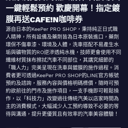
一鍵輕鬆預約 歡慶開幕！指定鍍
膜再送CAFE!N咖啡券
源自日本的KeePer PRO SHOP，秉持純正日式職
人精神，所有設備及藥劑皆為日本原裝進口，藥劑
環保不傷車漆、環境及人體，洗車搭配不易產生水
垢與礦物質的RO逆滲透純水機，技師更會使用不同
纖維材質抹布擦拭汽車不同部位，其講究細節的
「職人力」完美呈現在洗車與鍍膜的施作過程。消
費者更可透過KeePer PRO SHOP的LINE官方帳號
預約及諮詢，服務內容與價格明碼標價，隨時可預
約欲前往的門市及施作項目，一支手機即可輕鬆操
作，以「科技力」改變過往傳統汽美以店家時間為
主的消費模式，大幅減少人工預約導致不必要的等
待與溝通，提升更優質且有效率的汽車美容體驗！