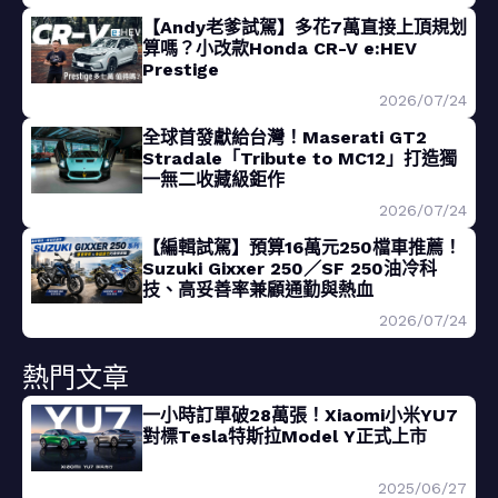
【Andy老爹試駕】多花7萬直接上頂規划
算嗎？小改款Honda CR-V e:HEV
Prestige
2026/07/24
全球首發獻給台灣！Maserati GT2
Stradale「Tribute to MC12」打造獨
一無二收藏級鉅作
2026/07/24
【編輯試駕】預算16萬元250檔車推薦！
Suzuki Gixxer 250／SF 250油冷科
技、高妥善率兼顧通勤與熱血
2026/07/24
熱門文章
一小時訂單破28萬張！Xiaomi小米YU7
對標Tesla特斯拉Model Y正式上市
2025/06/27