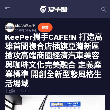
SiCAR愛車酷
追蹤
2025年08月16日
KeePer攜手CAFE!N 打造高
雄首間複合店插旗亞灣新區
搶攻高端商圈經濟汽車美容
與咖啡文化完美融合 定義產
業標準 開創全新型態風格生
活場域
｜瀏覽： 7,248