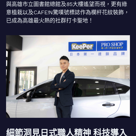
與高雄市立圖書館總館及85大樓遙望而視，更有綠
意植栽以及CAFE!N驚嘆號標誌作為欄杆花紋裝飾，
已成為高雄最火熱的社群打卡聖地！
細節洞見日式職人精神 科技導入