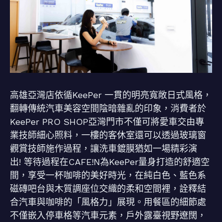
高雄亞灣店依循KeePer 一貫的明亮寬敞日式風格，
翻轉傳統汽車美容空間陰暗雜亂的印象，消費者於
KeePer PRO SHOP亞灣門市不僅可將愛車交由專
業技師細心照料，一樓的客休室還可以透過玻璃窗
觀賞技師施作過程，讓洗車鍍膜猶如一場精彩演
出! 等待過程在CAFE!N為KeePer量身打造的舒適空
間，享受一杯咖啡的美好時光，在純白色、藍色系
磁磚吧台與木質調座位交織的柔和空間裡，詮釋結
合汽車與咖啡的「風格力」展現。用餐區的細節處
不僅嵌入停車格等汽車元素，戶外露臺視野遼闊，