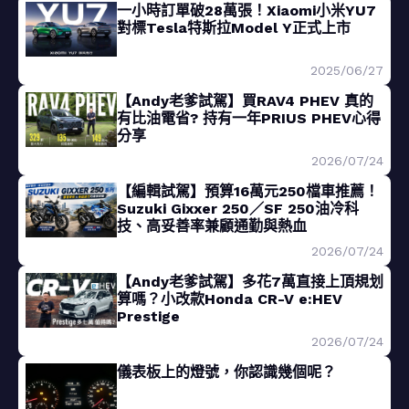
一小時訂單破28萬張！Xiaomi小米YU7
對標Tesla特斯拉Model Y正式上市
2025/06/27
【Andy老爹試駕】買RAV4 PHEV 真的
有比油電省? 持有一年PRIUS PHEV心得
分享
2026/07/24
【編輯試駕】預算16萬元250檔車推薦！
Suzuki Gixxer 250／SF 250油冷科
技、高妥善率兼顧通勤與熱血
2026/07/24
【Andy老爹試駕】多花7萬直接上頂規划
算嗎？小改款Honda CR-V e:HEV
Prestige
2026/07/24
儀表板上的燈號，你認識幾個呢？