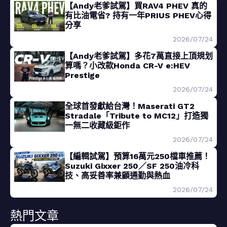
【Andy老爹試駕】買RAV4 PHEV 真的
有比油電省? 持有一年PRIUS PHEV心得
分享
2026/07/24
【Andy老爹試駕】多花7萬直接上頂規划
算嗎？小改款Honda CR-V e:HEV
Prestige
2026/07/24
全球首發獻給台灣！Maserati GT2
Stradale「Tribute to MC12」打造獨
一無二收藏級鉅作
2026/07/24
【編輯試駕】預算16萬元250檔車推薦！
Suzuki Gixxer 250／SF 250油冷科
技、高妥善率兼顧通勤與熱血
2026/07/24
熱門文章