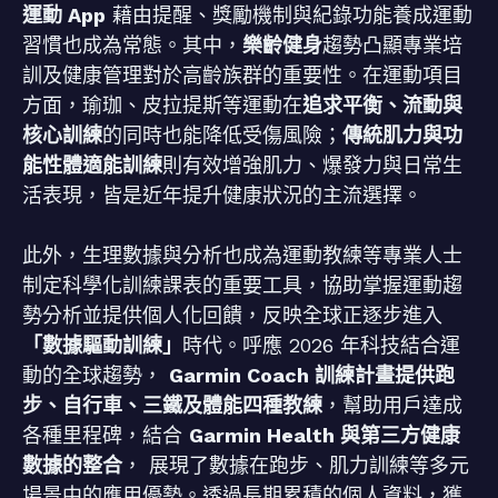
運動 App
藉由提醒、獎勵機制與紀錄功能養成運動
習慣也成為常態。其中，
樂齡健身
趨勢凸顯專業培
訓及健康管理對於高齡族群的重要性。在運動項目
方面，瑜珈、皮拉提斯等運動在
追求平衡、流動與
核心訓練
的同時也能降低受傷風險；
傳統肌力與功
能性體適能訓練
則有效增強肌力、爆發力與日常生
活表現，皆是近年提升健康狀況的主流選擇。
此外，生理數據與分析也成為運動教練等專業人士
制定科學化訓練課表的重要工具，協助掌握運動趨
勢分析並提供個人化回饋，反映全球正逐步進入
「數據驅動訓練」
時代。呼應 2026 年科技結合運
動的全球趨勢，
Garmin Coach 訓練計畫提供跑
步、自行車、三鐵及體能四種教練
，幫助用戶達成
各種里程碑，結合
Garmin Health 與第三方健康
數據的整合
， 展現了數據在跑步、肌力訓練等多元
場景中的應用優勢。透過長期累積的個人資料，獲