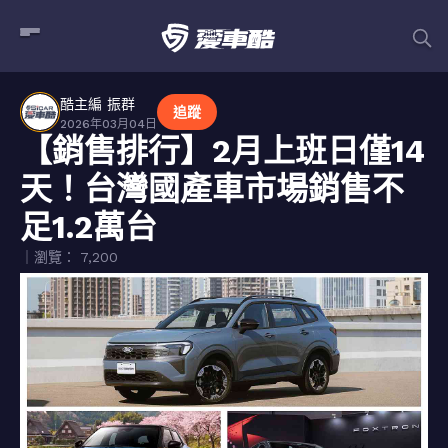
酷主編 振群
追蹤
2026年03月04日
【銷售排行】2月上班日僅14
天！台灣國產車市場銷售不
足1.2萬台
｜瀏覽： 7,200