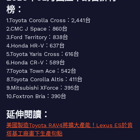
榜：
1.Toyota Corolla Cross：2,441台
2.CMC J Space：860台
3.Ford Territory：838台
4.Honda HR-V：637台
5.Toyota Yaris Cross：616台
6.Honda CR-V：589台
7.Toyota Town Ace：542台
8.Toyota Corolla Altis：411台
9.Mitsubishi XForce：395台
10.Foxtron Bria：390台
延伸閱讀：
美國製造Toyota RAV4將擴大產能！Lexus ES於肯
塔基工廠畫下生產句點