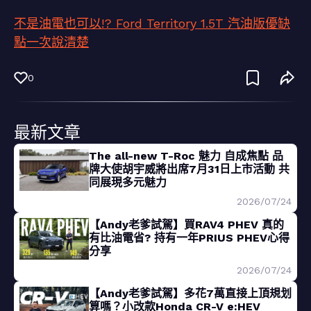
不是油電也可以!? Ford Territory 1.5T 汽油版優缺
點一次說清楚
0
最新文章
The all-new T-Roc 魅力 自成焦點 品
牌大使胡宇威將出席7月31日上市活動 共
同展現多元魅力
2026/07/24
【Andy老爹試駕】買RAV4 PHEV 真的
有比油電省? 持有一年PRIUS PHEV心得
分享
2026/07/24
【Andy老爹試駕】多花7萬直接上頂規划
算嗎？小改款Honda CR-V e:HEV