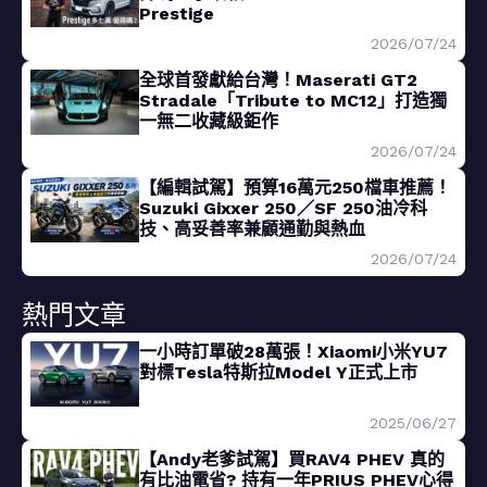
Prestige
2026/07/24
全球首發獻給台灣！Maserati GT2
Stradale「Tribute to MC12」打造獨
一無二收藏級鉅作
2026/07/24
【編輯試駕】預算16萬元250檔車推薦！
Suzuki Gixxer 250／SF 250油冷科
技、高妥善率兼顧通勤與熱血
2026/07/24
熱門文章
一小時訂單破28萬張！Xiaomi小米YU7
對標Tesla特斯拉Model Y正式上市
2025/06/27
【Andy老爹試駕】買RAV4 PHEV 真的
有比油電省? 持有一年PRIUS PHEV心得