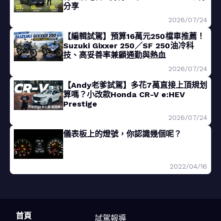
分享
2026/07/24
【編輯試駕】預算16萬元250檔車推薦！
Suzuki Gixxer 250／SF 250油冷科
技、高妥善率兼顧通勤與熱血
2026/07/24
【Andy老爹試駕】多花7萬直接上頂規划
算嗎？小改款Honda CR-V e:HEV
Prestige
2026/07/24
儀表板上的燈號，你認識幾個呢？
2022/04/16
首頁
試駕報導