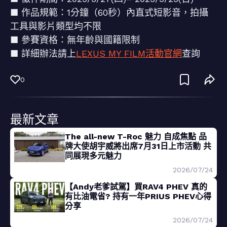
■ 作品規範：1分鐘（60秒）內直式短影音，拍攝
工具與影片類型均不限
■ 參賽資格：無年齡與國籍限制
■ 詳細辦法請上
LEXUS MY FILM活動官網
查詢
0
最新文章
The all-new T-Roc 魅力 自成焦點 品
牌大使胡宇威將出席7月31日上市活動 共
同展現多元魅力
2026/07/24
【Andy老爹試駕】買RAV4 PHEV 真的
有比油電省? 持有一年PRIUS PHEV心得
分享
2026/07/24