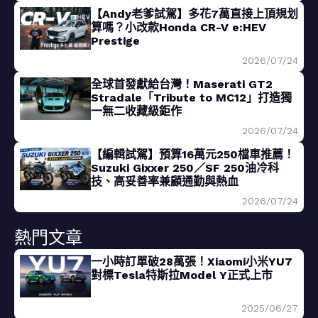
【Andy老爹試駕】多花7萬直接上頂規划
算嗎？小改款Honda CR-V e:HEV
Prestige
2026/07/24
全球首發獻給台灣！Maserati GT2
Stradale「Tribute to MC12」打造獨
一無二收藏級鉅作
2026/07/24
【編輯試駕】預算16萬元250檔車推薦！
Suzuki Gixxer 250／SF 250油冷科
技、高妥善率兼顧通勤與熱血
2026/07/24
熱門文章
一小時訂單破28萬張！Xiaomi小米YU7
對標Tesla特斯拉Model Y正式上市
2025/06/27