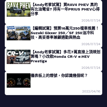
【Andy老爹試駕】買RAV4 PHEV 真的
有比油電省? 持有一年PRIUS PHEV心得
分享
2026/07/24
【編輯試駕】預算16萬元250檔車推薦！
Suzuki Gixxer 250／SF 250油冷科
技、高妥善率兼顧通勤與熱血
2026/07/24
【Andy老爹試駕】多花7萬直接上頂規划
算嗎？小改款Honda CR-V e:HEV
Prestige
2026/07/24
儀表板上的燈號，你認識幾個呢？
2022/04/16