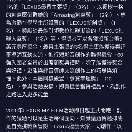
1名的「LEXUS最具主張獎」（3名）、以獨樹一格
的創意壓倒群雄的「Amazing創意獎」（2名）、專
為激勵在學學生所設置的「LEXUS新創獎」（1
名），與獻給最能引領數位社群潮流的「LEXUS社
群人氣獎」（1名）等，得獎者可以各獲頒新台幣5
萬元豐厚獎金，最具主張獎的3名得主更能獲得與評
審導師互動交流，進行短影音創作的難得機會。60
強入圍者全員於出席頒獎典禮時，除了能獲得獎金
與好禮，更能與評審導師交流創作上的巧思與煩
惱。此外，本屆同樣設置「參賽幸運獎」（10
名），參與活動投稿，即有機會獲得禮品*，為創作
之路注入更多能量！
2025年LEXUS MY FILM活動即日起正式開跑，創
作的議題可以是生活每個面向、知識議題傳遞抑或
是自我挑戰與冒險，Lexus邀請大家一同創作，以