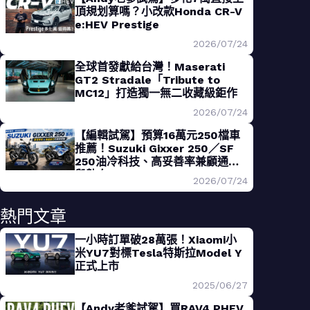
頂規划算嗎？小改款Honda CR-V
e:HEV Prestige
2026/07/24
全球首發獻給台灣！Maserati
GT2 Stradale「Tribute to
MC12」打造獨一無二收藏級鉅作
2026/07/24
【編輯試駕】預算16萬元250檔車
推薦！Suzuki Gixxer 250／SF
250油冷科技、高妥善率兼顧通勤
與熱血
2026/07/24
熱門文章
一小時訂單破28萬張！Xiaomi小
米YU7對標Tesla特斯拉Model Y
正式上市
2025/06/27
【Andy老爹試駕】買RAV4 PHEV