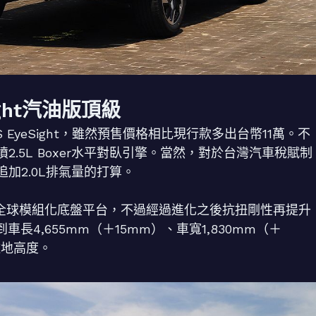
eSight汽油版頂級
i-S EyeSight，雖然預售價格相比現行款多出台幣11萬。不
.5L Boxer水平對臥引擎。當然，對於台灣汽車稅賦制
加2.0L排氣量的打算。
用SPG全球模組化底盤平台，不過經過進化之後抗扭剛性再提升
長4,655mm（＋15mm）、車寬1,830mm（＋
離地高度。