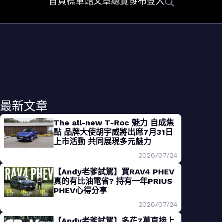
首頁
標車酷
文章總覽
發布
登入
最新文章
The all-new T-Roc 魅力 自成焦
點 品牌大使胡宇威將出席7月31日
上市活動 共同展現多元魅力
2026/07/24
【Andy老爹試駕】買RAV4 PHEV
真的有比油電省? 持有一年PRIUS
PHEV心得分享
2026/07/24
【Andy老爹試駕】多花7萬直接上