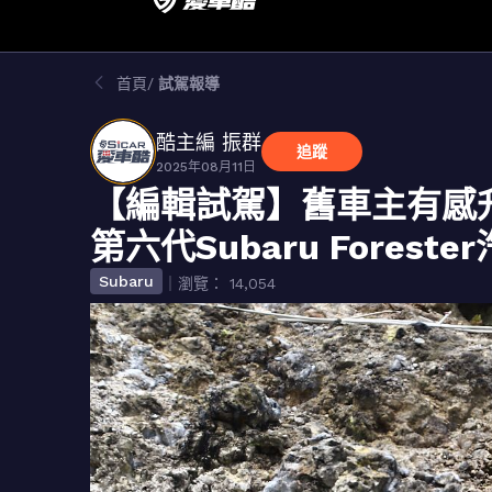
首頁
試駕報導
酷主編 振群
追蹤
2025年08月11日
【編輯試駕】舊車主有感
第六代Subaru Forest
Subaru
｜瀏覽： 14,054