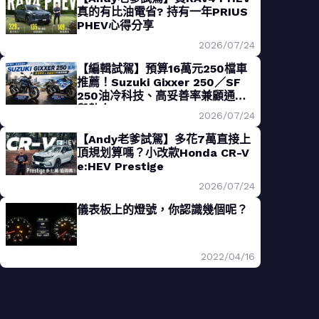
真的有比油電省? 持有一年PRIUS
PHEV心得分享
2026/07/24
【編輯試駕】預算16萬元250檔車
推薦！Suzuki Gixxer 250／SF
250油冷科技、高妥善率兼顧通勤
與熱血
2026/07/24
【Andy老爹試駕】多花7萬直接上
頂規划算嗎？小改款Honda CR-V
e:HEV Prestige
2026/07/24
儀表板上的燈號，你認識幾個呢？
2022/04/16