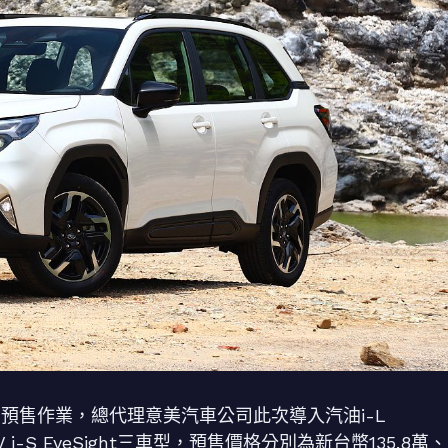
月底展開預售作業，總代理意美汽車公司此次導入汽油i-L
HEV i-S EyeSight三車型，預售價格分別為新台幣135.8萬、