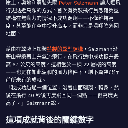
崖上，奧地利翼裝先驅
Peter Salzmann
讓人類飛
行更貼近鳥類的方式。首次有翼裝飛行員憑藉翼型
結構在無動力的情況下成功翱翔——不僅維持高
度，甚至能在空中提升高度，而非只是滑翔降落回
地面。
藉由在翼裝上加裝
特製的翼型結構
，Salzmann沿
著山脊乘著上升氣流飛行，在飛行途中成功提升最
高 67 公尺的高度。這相當於一棟 22 層樓的高度
——也是在如此溫和的風力條件下，創下翼裝飛行
前所未有的成就。
「我成功越過一個位置，沿著山面翱翔、轉身，然
後在飛行 40 秒後再度飛回同一個點——但高度更
高了。」Salzmann說。
這項成就背後的關鍵數字