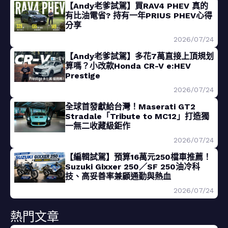
【Andy老爹試駕】買RAV4 PHEV 真的
有比油電省? 持有一年PRIUS PHEV心得
分享
2026/07/24
【Andy老爹試駕】多花7萬直接上頂規划
算嗎？小改款Honda CR-V e:HEV
Prestige
2026/07/24
全球首發獻給台灣！Maserati GT2
Stradale「Tribute to MC12」打造獨
一無二收藏級鉅作
2026/07/24
【編輯試駕】預算16萬元250檔車推薦！
Suzuki Gixxer 250／SF 250油冷科
技、高妥善率兼顧通勤與熱血
2026/07/24
熱門文章