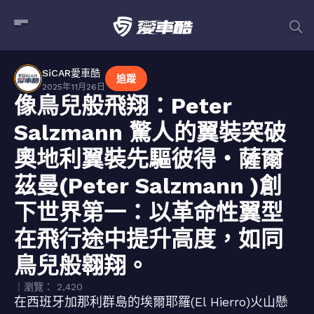
SiCAR愛車酷
追蹤
2025年11月26日
像鳥兒般飛翔：Peter
Salzmann 驚人的翼裝突破
奧地利翼裝先驅彼得・薩爾
茲曼(Peter Salzmann )創
下世界第一：以革命性翼型
在飛行途中提升高度，如同
鳥兒般翱翔。
｜瀏覽： 2,420
在西班牙加那利群島的埃爾耶羅(El Hierro)火山懸