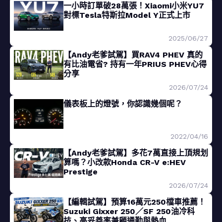
一小時訂單破28萬張！Xiaomi小米YU7
對標Tesla特斯拉Model Y正式上市
2025/06/27
【Andy老爹試駕】買RAV4 PHEV 真的
有比油電省? 持有一年PRIUS PHEV心得
分享
2026/07/24
儀表板上的燈號，你認識幾個呢？
2022/04/16
【Andy老爹試駕】多花7萬直接上頂規划
算嗎？小改款Honda CR-V e:HEV
Prestige
2026/07/24
【編輯試駕】預算16萬元250檔車推薦！
Suzuki Gixxer 250／SF 250油冷科
技、高妥善率兼顧通勤與熱血