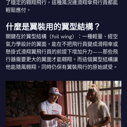
了穩定的翱翔飛行，這種風況連滑翔傘飛行員都能
輕鬆應付。
什麼是翼裝用的翼型結構？
關鍵在於翼型結構（foil wing）：一種輕量、經空
氣力學設計的翼面，能在不把飛行員變成滑翔傘或
懸掛式滑翔翼飛行員的前提下增加升力——那些飛
行器需要更大的翼面才能翱翔。而這個翼型結構讓
他能隨風翱翔，同時仍保有翼裝飛行的原始感受。