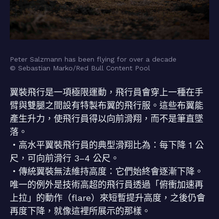
Peter Salzmann has been flying for over a decade
© Sebastian Marko/Red Bull Content Pool
翼裝飛行是一項極限運動，飛行員會穿上一種在手
臂與雙腿之間設有特製布翼的飛行服。這些布翼能
產生升力，使飛行員得以向前滑翔，而不是筆直墜
落。
・高水平翼裝飛行員的典型滑翔比為：每下降 1 公
尺，可向前滑行 3–4 公尺。
・傳統翼裝無法維持高度：它們始終會逐漸下降。
唯一的例外是技術高超的飛行員透過「俯衝加速再
上拉」的動作（flare）來短暫提升高度，之後仍會
再度下降，就像這裡所展示的那樣。