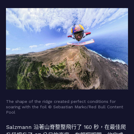
The shape of the ridge created perfect conditions for
soaring with the foil © Sebastian Marko/Red Bull Content
Pool
Salzmann 沿著山脊整整飛行了 160 秒，在最佳爬