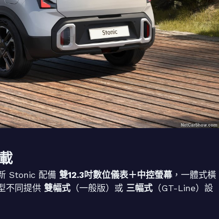
載
tonic 配備
雙12.3吋數位儀表＋中控螢幕
，一體式橫
型不同提供
雙幅式
（一般版）或
三幅式
（GT-Line）設