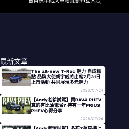
首頁
標車酷
文章總覽
發布
登入
最新文章
The all-new T-Roc 魅力 自成焦
點 品牌大使胡宇威將出席7月31日
上市活動 共同展現多元魅力
2026/07/24
【Andy老爹試駕】買RAV4 PHEV
真的有比油電省? 持有一年PRIUS
PHEV心得分享
2026/07/24
【Andy老爹試駕】多花7萬直接上