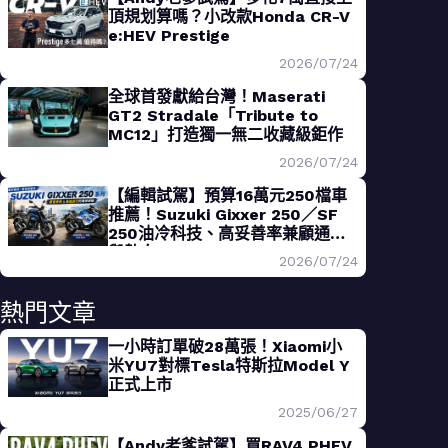
頂規划算嗎？小改款Honda CR-V
e:HEV Prestige
2026/07/24
全球首發獻給台灣！Maserati
GT2 Stradale「Tribute to
MC12」打造獨一無二收藏級鉅作
2026/07/24
【編輯試駕】預算16萬元250檔車
推薦！Suzuki Gixxer 250／SF
250油冷科技、高妥善率兼顧通勤
與熱血
2026/07/24
熱門文章
一小時訂單破28萬張！Xiaomi小
米YU7對標Tesla特斯拉Model Y
正式上市
2025/06/27
【Andy老爹試駕】買RAV4 PHEV