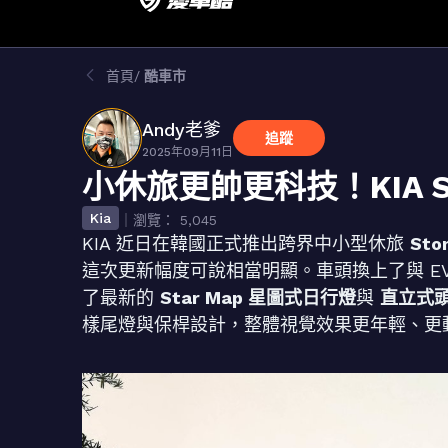
首頁
酷車市
Andy老爹
追蹤
2025年09月11日
小休旅更帥更科技！KIA S
Kia
｜瀏覽： 5,045
KIA 近日在韓國正式推出跨界中小型休旅
St
這次更新幅度可說相當明顯。車頭換上了與 EV
了最新的
Star Map 星圖式日行燈
與
直立式
樣尾燈與保桿設計，整體視覺效果更年輕、更