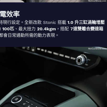
電效率
行設定。全新改款 Stonic 搭載
1.0 升三缸渦輪增壓
力
100匹
、最大扭力
20.4kgm
，搭配
7速雙離合變速箱
都會日常通勤所需的動力表現。