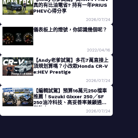
真的有比油電省? 持有一年PRIUS
PHEV心得分享
2026/07/24
儀表板上的燈號，你認識幾個呢？
2022/04/16
【Andy老爹試駕】多花7萬直接上
頂規划算嗎？小改款Honda CR-V
e:HEV Prestige
2026/07/24
【編輯試駕】預算16萬元250檔車
推薦！Suzuki Gixxer 250／SF
250油冷科技、高妥善率兼顧通勤
與熱血
2026/07/24