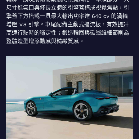
尺寸進氣口與修長立體的引擎蓋構成視覺焦點，引
擎蓋下方搭載一具最大輸出功率達 640 cv 的渦輪
增壓 V8 引擎。車尾配備主動式擾流板，有效提升
高速行駛時的穩定性；鍛造輪圈與碳纖維細節則為
整體造型增添動感與精緻質感。