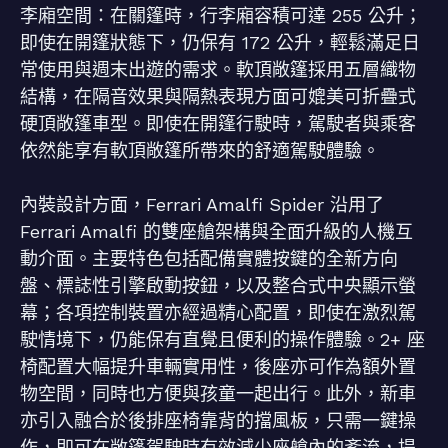
李廂空間：在關篷時，行李廂容積可達 255 公升；
即使在開篷狀態下，仍保有 172 公升，輕鬆滿足日
常使用與週末出遊的需求。軟頂敞篷採用五層織物
結構，在隔音效果與隔熱表現方面可媲美可折疊式
硬頂敞篷車型。即使在開篷行駛時，駕駛者與乘客
依然能享有軟頂敞篷所帶來的舒適駕駛體驗。
內裝設計方面，Ferrari Amalfi Spider 沿用了
Ferrari Amalfi 的雙座艙架構與全面升級的人機互
動介面。主要特色包括配備實體按鍵的全新方向
盤、標誌性引擎啟動按鈕，以及整合式中央顯示螢
幕；各項控制裝置亦經過精心配置，即使在激烈駕
駛情境下，仍能保有直覺且便利的操作體驗。2+ 座
椅配置大幅提升車輛實用性，後座亦可作為額外置
物空間，同時也方便與孩童一起出行。此外，新車
亦引入融合於後排座椅靠背的擋風板，只需一鍵操
作，即可在敞篷駕駛時有效減少座艙內的紊流，提