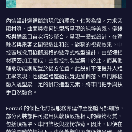
內裝設計遵循簡約現代的理念，化繁為簡，力求突
顯材質、曲面與幾何造型所呈現的純粹美感。儀錶
板與通風口首次巧妙整合，呈現一體式設計，在駕
駛者與乘客之間營造出和諧、對稱的視覺效果。中
控區域採用極簡風格的懸浮式橋型設計，由整塊鋁
材精密加工而成，主要控制裝置集中於此，而其他
輔助功能則配置於後方位置。此設計不僅提升人體
工學表現，也讓整體座艙視覺更加俐落。車門飾板
融入雕塑感十足的帆形造型元素，將車門把手與扶
手自然融合。
Ferrari 的個性化訂製服務亦延伸至座艙內部細節，
部分內裝部件可選用與軟頂敞篷相同的織物材質，
包括頂篷罩、車門飾板與座椅靠背。因此，即便在