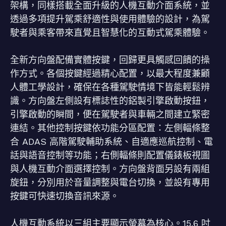
架構，同樣搭載全面升級的人機互動介面系統，並
透過多項提升駕乘舒適性與使用體驗的設計，為駕
駛者與乘客帶來直覺且智慧化的互動式駕乘體驗。
全新方向盤配備實體按鍵，回歸更具觸感回饋的操
作方式。各個按鍵經過精心配置，以最大程度兼顧
人體工學設計，確保在各種駕駛情境下皆能輕鬆辨
識。方向盤左側設有標誌性的鋁製引擎啟動按鈕，
引擎啟動的瞬間，便在駕駛者與車輛之間建立緊密
連結。其他控制按鍵依功能分區配置：左側輻條整
合 ADAS 高階駕駛輔助系統、自適應巡航控制、電
話與語音控制等功能；右側輻條則配置儀錶板視圖
與人機互動介面選擇控制。方向盤背面另設有兩組
旋鈕，分別用於音量調整與電台切換，並設有專用
按鍵可快速切換音訊來源。
人機互動系統以三組主要顯示螢幕為核心。15.6 吋