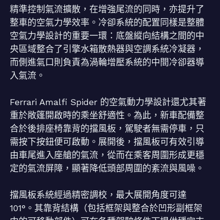
精準控制氣流擴散，在增強尾流的同時，亦提升了
整車的空氣力學效率。冷卻系統的配置同樣是整體
空氣力學設計的重要一環：底盤縱向結構之間的中
央區域整合了引擎水箱散熱器與空調系統冷凝器，
而側進氣口則負責為渦輪增壓系統的中間冷卻器導
入氣流。
Ferrari Amalfi Spider 的空氣動力學設計還尤其著
重於敞篷開啟時的乘坐舒適性。為此，新車配備整
合於後排座椅靠背的擋風板，駕駛者無需停車，只
需按下按鈕便可啟動。展開後，擋風板可有效引導
由車尾進入座艙的氣流，從而在乘客周圍形成更穩
定的氣流屏障，顯著降低頭部周圍的紊流與風噪。
擋風板系統經過精密調校，最大展開角度可達
101°。其靠背結構（包括框架與整合於凹形副框架