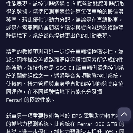
性能表現。該控制器透過 6 向底盤動態感測器所取
得的數據，精準預測車速並計算每個車輪的最佳滑
移率，藉此優化制動力分配。無論是在直線煞車，
或是在需要同時兼顧橫向穩定與縱向減速的複雜駕
駛情境下，系統都能提供更出色的制動表現。
精準的數據預測可進一步提升車輛操控穩定性，並
減少因機械公差或路面溫度等環境因素所造成的性
能波動。該技術亦是 SSC 6.1 版車輛側滑角控制系
統的關鍵組成之一，透過整合各項動態控制系統，
使轉向、扭力管理與車身垂直動態控制能夠高度協
同運作，在不同駕駛情境下皆能充分發揮
Ferrari 的極致性能。
新車另一項重要技術為基於 EPS 電動助力轉向系統
的抓地力預測系統。此系統在 Ferrari 296 GTB 的
基礎上進一步優化，抓地力預測速度提升 10%，同