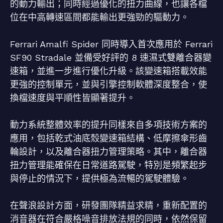
的動力輸出；同時經過優化的扭力曲線，也讓各檔
位在中高轉速區間都能輸出更強勁的驅動力。
Ferrari Amalfi Spider 同時導入首次應用於 Ferrari
SF90 Stradale 並備受好評的 8 速濕式雙離合器變
速箱，並進一步進行優化升級。該變速箱搭載效能
更強的控制單元，並與引擎控制軟體深度整合，使
換檔速度與平順性皆顯著提升。
動力系統整體效率的提升同樣來自多項技術方案的
應用，包括乾式油底殼變速箱結構、低摩擦傘形齒
輪設計，以及離合器扭力管理策略。其中，離合器
扭力管理能確保在日常道路駕駛，特別是頻繁起步
與停止的情況下，提供極為流暢的駕駛體驗。
在聲浪設計方面，研發團隊精益求精，重新配置的
消音器在符合嚴格噪音排放法規的同時，依然保留