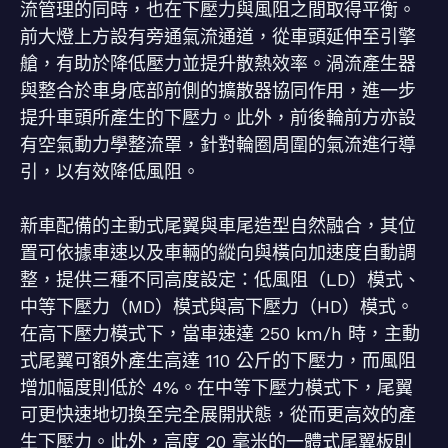
流管理的同時，也在下壓力與風阻之間取得平衡。
前大燈上方設有旁通氣流通道，從車頭延伸至引擎
艙，有助於降低壓力並提升散熱效率。渦流產生器
與整合於車身底部前側的擴散器協同作用，進一步
提升車頭所產生的下壓力。此外，前後輪前方亦設
有空氣動力學整流罩，針對輪圈周圍的氣流進行導
引，以有效降低風阻。
新車配備的主動式尾翼與車尾造型自然融合，其位
置可依據車速以及車輛的縱向與橫向加速度自動調
整，提供三種不同高度設定：低風阻（LD）模式、
中等下壓力（MD）模式與高下壓力（HD）模式。
在高下壓力模式下，當車速達 250 km/h 時，主動
式尾翼可額外產生高達 110 公斤的下壓力，而風阻
增加幅度則低於 4%。在中等下壓力模式下，尾翼
可更快速地切換至完全展開狀態，從而更高效的產
生下壓力。此外，高度 20 毫米的一體式尾翼板則