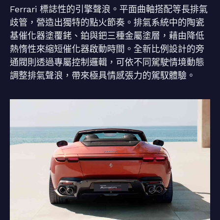
Ferrari 標誌性的引擎聲浪。平面曲軸搭配等長排氣
歧管，營造出獨特的點火節奏。排氣系統中的陶瓷
基催化器塗覆銠、鉑與鈀三種金屬塗層，藉由降低
熱惰性來縮短催化器啟動時間。全新比例設計的旁
通閥則透過專屬控制邏輯，可依不同駕駛情境動態
調整排氣聲浪，帶來極具情感張力的駕馭體驗。