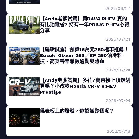
2025/06/27
【Andy老爹試駕】買RAV4 PHEV 真的
有比油電省? 持有一年PRIUS PHEV心得
分享
2026/07/24
【編輯試駕】預算16萬元250檔車推薦！
Suzuki Gixxer 250／SF 250油冷科
技、高妥善率兼顧通勤與熱血
2026/07/24
【Andy老爹試駕】多花7萬直接上頂規划
算嗎？小改款Honda CR-V e:HEV
Prestige
2026/07/24
儀表板上的燈號，你認識幾個呢？
2022/04/16