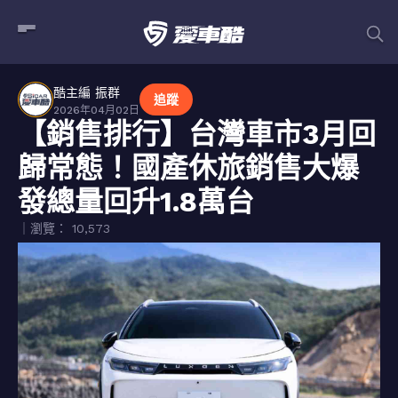
酷主編 振群
追蹤
2026年04月02日
【銷售排行】台灣車市3月回
歸常態！國產休旅銷售大爆
發總量回升1.8萬台
｜瀏覽： 10,573