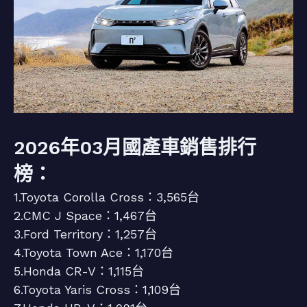
2026年03月國產車銷售排行
榜：
1.Toyota Corolla Cross：3,565台
2.CMC J Space：1,467台
3.Ford Territory：1,257台
4.Toyota Town Ace：1,170台
5.Honda CR-V：1,115台
6.Toyota Yaris Cross：1,109台