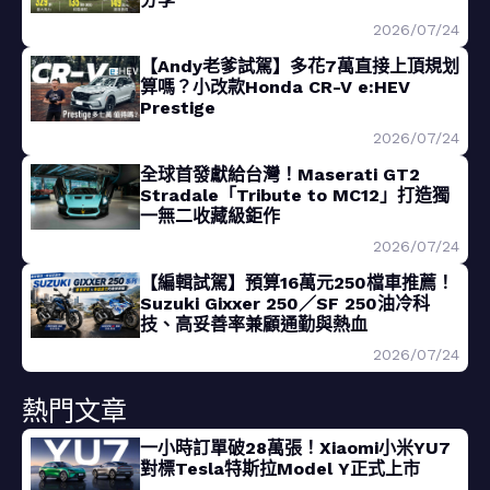
2026/07/24
【Andy老爹試駕】多花7萬直接上頂規划
算嗎？小改款Honda CR-V e:HEV
Prestige
2026/07/24
全球首發獻給台灣！Maserati GT2
Stradale「Tribute to MC12」打造獨
一無二收藏級鉅作
2026/07/24
【編輯試駕】預算16萬元250檔車推薦！
Suzuki Gixxer 250／SF 250油冷科
技、高妥善率兼顧通勤與熱血
2026/07/24
熱門文章
一小時訂單破28萬張！Xiaomi小米YU7
對標Tesla特斯拉Model Y正式上市