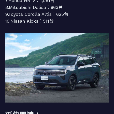
7.Honda HR-V：1,091台
8.Mitsubishi Delica：663台
9.Toyota Corolla Altis：625台
10.Nissan Kicks：511台