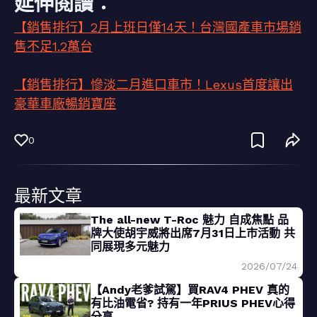
延伸閱讀：
【銷售排行】2月上班日僅14天！台灣國產車市場銷
售不足1.2萬台
【銷售排行】慘淡二月進口車市！Lexus首度讓出
豪華車廠暢銷寶座
0
最新文章
The all-new T-Roc 魅力 自成焦點 品
牌大使胡宇威將出席7月31日上市活動 共
同展現多元魅力
2026/07/24
【Andy老爹試駕】買RAV4 PHEV 真的
有比油電省? 持有一年PRIUS PHEV心得
分享