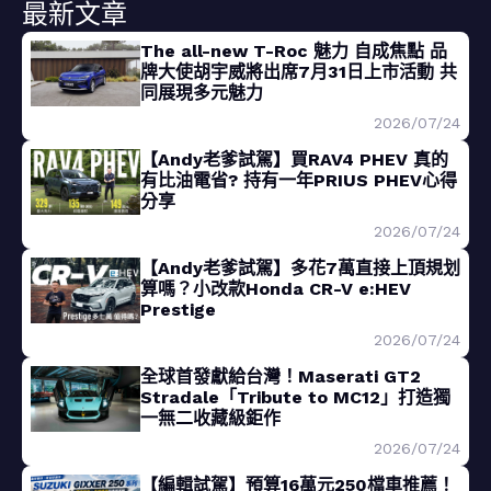
最新文章
The all-new T-Roc 魅力 自成焦點 品
牌大使胡宇威將出席7月31日上市活動 共
同展現多元魅力
2026/07/24
【Andy老爹試駕】買RAV4 PHEV 真的
有比油電省? 持有一年PRIUS PHEV心得
分享
2026/07/24
【Andy老爹試駕】多花7萬直接上頂規划
算嗎？小改款Honda CR-V e:HEV
Prestige
2026/07/24
全球首發獻給台灣！Maserati GT2
Stradale「Tribute to MC12」打造獨
一無二收藏級鉅作
2026/07/24
【編輯試駕】預算16萬元250檔車推薦！