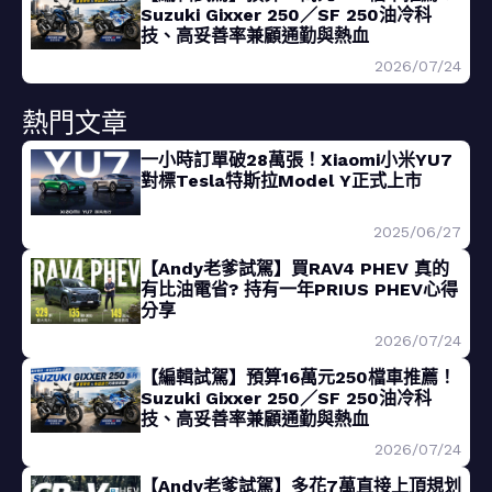
Suzuki Gixxer 250／SF 250油冷科
技、高妥善率兼顧通勤與熱血
2026/07/24
熱門文章
一小時訂單破28萬張！Xiaomi小米YU7
對標Tesla特斯拉Model Y正式上市
2025/06/27
【Andy老爹試駕】買RAV4 PHEV 真的
有比油電省? 持有一年PRIUS PHEV心得
分享
2026/07/24
【編輯試駕】預算16萬元250檔車推薦！
Suzuki Gixxer 250／SF 250油冷科
技、高妥善率兼顧通勤與熱血
2026/07/24
【Andy老爹試駕】多花7萬直接上頂規划