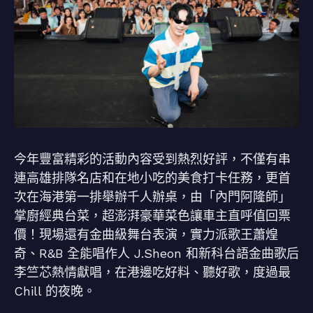
今年豐富精彩的活動內容受到熱烈好評，不僅有串
連高雄排隊名店和在地小吃的美食打卡任務，更首
次在海港第一排舉辦千人辦桌，由「內門阿隆師」
掌廚經典台菜，超澎湃豪華菜色讓車主直呼值回票
價！現場還有金曲級舞台表演，實力派歌王蕭煌
奇、R&B 全能唱作人 J.Sheon 和新科台語金曲歌后
李竺芯熱情獻唱，在港邊吃好料、聽好歌，度過最
Chill 的夜晚。