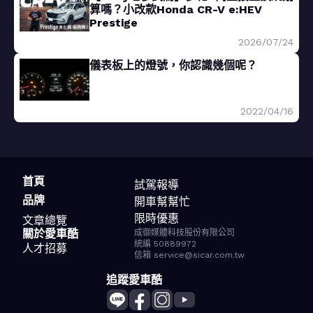
算嗎？小改款Honda CR-V e:HEV
Prestige
2026/07/24
儀表板上的燈號，你認識幾個呢？
2022/04/16
首頁
試駕報導
品牌
開車幫幫忙
限時優惠
文章總覽
關於愛車酷
成御媒體科技股份有限公司
統編 50889972
人才招募
信箱 service@sicar.com.tw
追蹤愛車酷