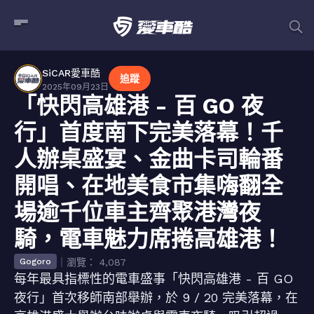
SiCAR愛車酷
追蹤
2025年09月23日
「快閃高雄港 - 百 GO 夜
行」首度南下完美落幕！千
人辦桌盛宴、金曲卡司輪番
開唱、在地美食市集嗨翻全
場逾千位車主齊聚港灣夜
騎，電車魅力席捲高雄港！
｜瀏覽： 4,087
Gogoro
每年最具指標性的電車盛事「快閃高雄港 - 百 GO
夜行」首次移師南部舉辦，於 9 / 20 完美落幕，在