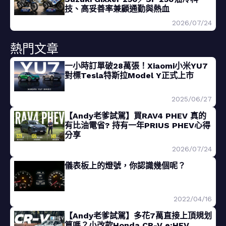
技、高妥善率兼顧通勤與熱血
2026/07/24
熱門文章
一小時訂單破28萬張！Xiaomi小米YU7
對標Tesla特斯拉Model Y正式上市
2025/06/27
【Andy老爹試駕】買RAV4 PHEV 真的
有比油電省? 持有一年PRIUS PHEV心得
分享
2026/07/24
儀表板上的燈號，你認識幾個呢？
2022/04/16
【Andy老爹試駕】多花7萬直接上頂規划
算嗎？小改款Honda CR-V e:HEV