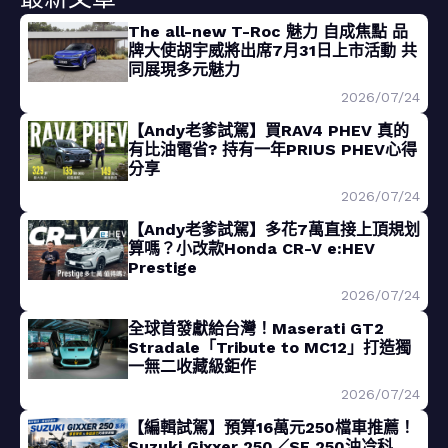
The all-new T-Roc 魅力 自成焦點 品
牌大使胡宇威將出席7月31日上市活動 共
同展現多元魅力
2026/07/24
【Andy老爹試駕】買RAV4 PHEV 真的
有比油電省? 持有一年PRIUS PHEV心得
分享
2026/07/24
【Andy老爹試駕】多花7萬直接上頂規划
算嗎？小改款Honda CR-V e:HEV
Prestige
2026/07/24
全球首發獻給台灣！Maserati GT2
Stradale「Tribute to MC12」打造獨
一無二收藏級鉅作
2026/07/24
【編輯試駕】預算16萬元250檔車推薦！
Suzuki Gixxer 250／SF 250油冷科