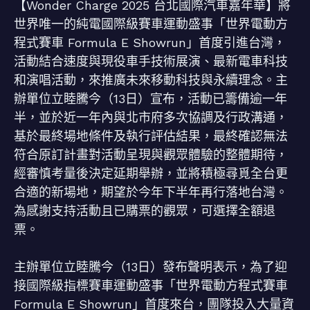
【Wonder Charge 2025 台北國際汽車嘉年華】將
世界唯一的純電國際級賽車運動盛事「世界電動方
程式賽車 Formula E Showrun」首度引進台灣，
活動結合速度與現役車手技術展演、最新電車科技
和演唱活動，來推廣未來移動科技與永續理念。主
辦單位立睦騰今（13日）宣布，活動已籌備逾一年
半，並於近一年內與北市府多次協調及行政溝通，
基於最終場地條件及執行評估結果，最終確認無法
符合原訂計畫對活動呈現與觀眾體驗的整體期待，
經審慎考量後決定延期舉辦，並將積極尋覓全台更
合適的新場地，期望於今年下半年再行落地台灣。
為感謝支持活動且已購票的觀眾，可選擇全額退
票。
主辦單位立睦騰今（13日）發布聲明表示，為了迎
接國際級指標賽車運動盛事「世界電動方程式賽車
Formula E Showrun」首度來台，團隊投入大量資