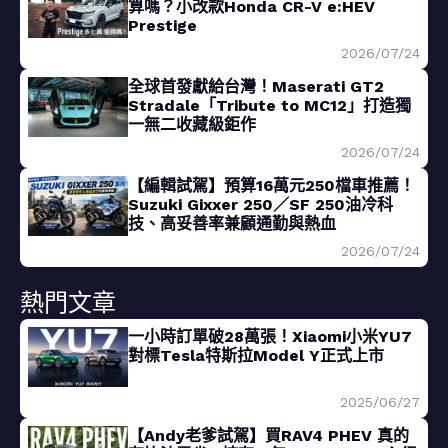
算嗎？小改款Honda CR-V e:HEV
Prestige
2026/07/24
全球首發獻給台灣！Maserati GT2
Stradale「Tribute to MC12」打造獨
一無二收藏級鉅作
2026/07/24
【編輯試駕】預算16萬元250檔車推薦！
Suzuki Gixxer 250／SF 250油冷科
技、高妥善率兼顧通勤與熱血
2026/07/24
熱門文章
一小時訂單破28萬張！Xiaomi小米YU7
對標Tesla特斯拉Model Y正式上市
2025/06/27
【Andy老爹試駕】買RAV4 PHEV 真的