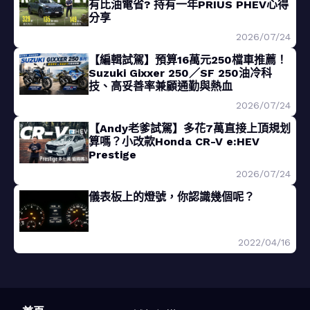
有比油電省? 持有一年PRIUS PHEV心得
分享
2026/07/24
【編輯試駕】預算16萬元250檔車推薦！
Suzuki Gixxer 250／SF 250油冷科
技、高妥善率兼顧通勤與熱血
2026/07/24
【Andy老爹試駕】多花7萬直接上頂規划
算嗎？小改款Honda CR-V e:HEV
Prestige
2026/07/24
儀表板上的燈號，你認識幾個呢？
2022/04/16