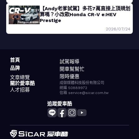
【Andy老爹試駕】多花7萬直接上頂規划
算嗎？小改款Honda CR-V e:HEV
Prestige
2026/07/24
首頁
試駕報導
品牌
開車幫幫忙
限時優惠
文章總覽
關於愛車酷
成御媒體科技股份有限公司
統編 50889972
人才招募
信箱 service@sicar.com.tw
追蹤愛車酷