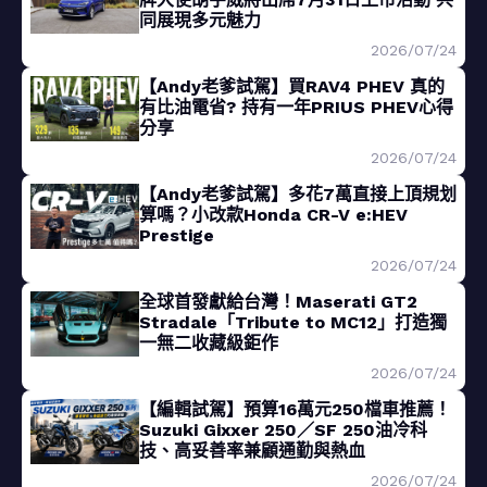
同展現多元魅力
2026/07/24
【Andy老爹試駕】買RAV4 PHEV 真的
有比油電省? 持有一年PRIUS PHEV心得
分享
2026/07/24
【Andy老爹試駕】多花7萬直接上頂規划
算嗎？小改款Honda CR-V e:HEV
Prestige
2026/07/24
全球首發獻給台灣！Maserati GT2
Stradale「Tribute to MC12」打造獨
一無二收藏級鉅作
2026/07/24
【編輯試駕】預算16萬元250檔車推薦！
Suzuki Gixxer 250／SF 250油冷科
技、高妥善率兼顧通勤與熱血
2026/07/24