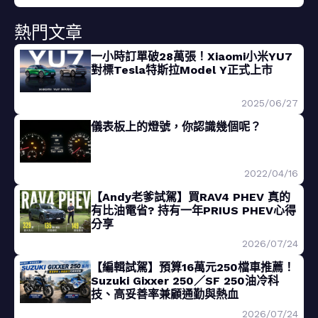
熱門文章
一小時訂單破28萬張！Xiaomi小米YU7
對標Tesla特斯拉Model Y正式上市
2025/06/27
儀表板上的燈號，你認識幾個呢？
2022/04/16
【Andy老爹試駕】買RAV4 PHEV 真的
有比油電省? 持有一年PRIUS PHEV心得
分享
2026/07/24
【編輯試駕】預算16萬元250檔車推薦！
Suzuki Gixxer 250／SF 250油冷科
技、高妥善率兼顧通勤與熱血
2026/07/24