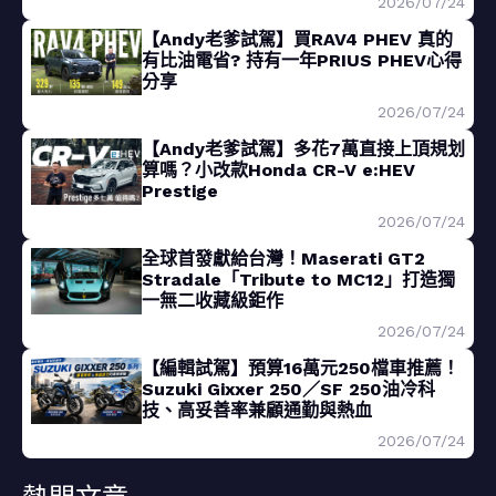
2026/07/24
【Andy老爹試駕】買RAV4 PHEV 真的
有比油電省? 持有一年PRIUS PHEV心得
分享
2026/07/24
【Andy老爹試駕】多花7萬直接上頂規划
算嗎？小改款Honda CR-V e:HEV
Prestige
2026/07/24
全球首發獻給台灣！Maserati GT2
Stradale「Tribute to MC12」打造獨
一無二收藏級鉅作
2026/07/24
【編輯試駕】預算16萬元250檔車推薦！
Suzuki Gixxer 250／SF 250油冷科
技、高妥善率兼顧通勤與熱血
2026/07/24