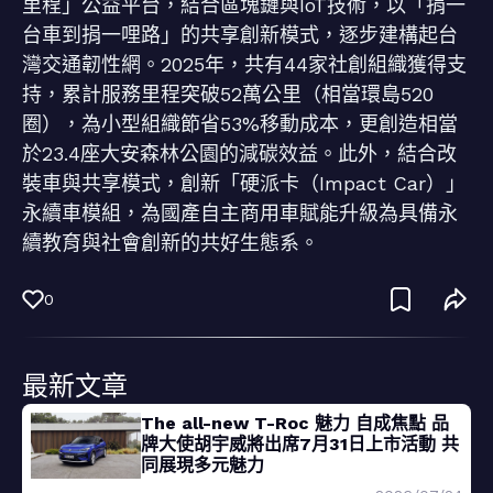
里程」公益平台，結合區塊鏈與IoT技術，以「捐一
台車到捐一哩路」的共享創新模式，逐步建構起台
灣交通韌性網。2025年，共有44家社創組織獲得支
持，累計服務里程突破52萬公里（相當環島520
圈），為小型組織節省53%移動成本，更創造相當
於23.4座大安森林公園的減碳效益。此外，結合改
裝車與共享模式，創新「硬派卡（Impact Car）」
永續車模組，為國產自主商用車賦能升級為具備永
續教育與社會創新的共好生態系。
0
最新文章
The all-new T-Roc 魅力 自成焦點 品
牌大使胡宇威將出席7月31日上市活動 共
同展現多元魅力