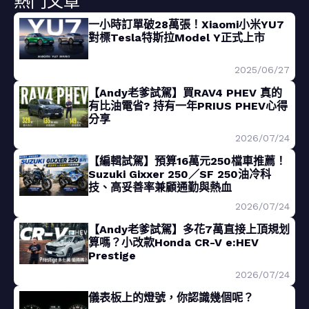
熱門文章
一小時訂單破28萬張！Xiaomi小米YU7
對標Tesla特斯拉Model Y正式上市
2025/06/27
【Andy老爹試駕】買RAV4 PHEV 真的
有比油電省? 持有一年PRIUS PHEV心得
分享
2026/07/24
【編輯試駕】預算16萬元250檔車推薦！
Suzuki Gixxer 250／SF 250油冷科
技、高妥善率兼顧通勤與熱血
2026/07/24
【Andy老爹試駕】多花7萬直接上頂規划
算嗎？小改款Honda CR-V e:HEV
Prestige
2026/07/24
儀表板上的燈號，你認識幾個呢？