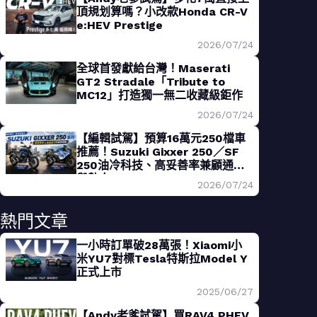
頂規划算嗎？小改款Honda CR-V
e:HEV Prestige
2026/07/24
全球首發獻給台灣！Maserati
GT2 Stradale「Tribute to
MC12」打造獨一無二收藏級鉅作
2026/07/24
【編輯試駕】預算16萬元250檔車
推薦！Suzuki Gixxer 250／SF
250油冷科技、高妥善率兼顧通勤
與熱血
2026/07/24
熱門文章
一小時訂單破28萬張！Xiaomi小
米YU7對標Tesla特斯拉Model Y
正式上市
2025/06/27
【Andy老爹試駕】買RAV4 PHEV