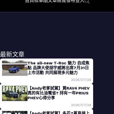
首頁
標車酷
文章總覽
發布
登入
最新文章
The all-new T-Roc 魅力 自成焦
點 品牌大使胡宇威將出席7月31日
上市活動 共同展現多元魅力
2026/07/24
【Andy老爹試駕】買RAV4 PHEV
真的有比油電省? 持有一年PRIUS
PHEV心得分享
2026/07/24
【Andy老爹試駕】多花7萬直接上