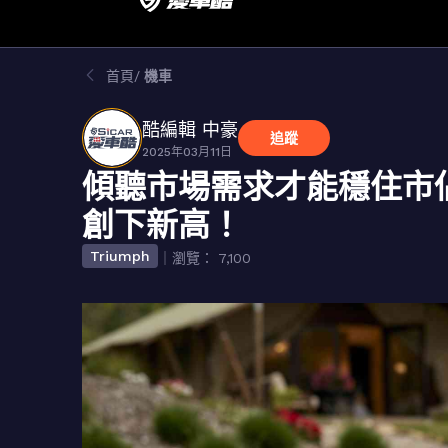
首頁
機車
酷編輯 中豪
追蹤
2025年03月11日
傾聽市場需求才能穩住市佔
創下新高！
Triumph
｜瀏覽： 7,100