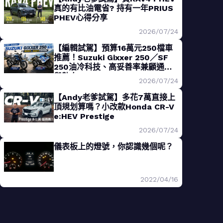
真的有比油電省? 持有一年PRIUS
PHEV心得分享
2026/07/24
【編輯試駕】預算16萬元250檔車
推薦！Suzuki Gixxer 250／SF
250油冷科技、高妥善率兼顧通勤
與熱血
2026/07/24
【Andy老爹試駕】多花7萬直接上
頂規划算嗎？小改款Honda CR-V
e:HEV Prestige
2026/07/24
儀表板上的燈號，你認識幾個呢？
2022/04/16