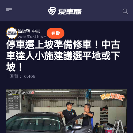
酷編輯 中豪
追蹤
2025年08月08日
停車選上坡準備修車！中古
車達人小施建議選平地或下
坡！
｜瀏覽： 6,405