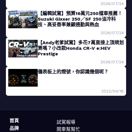
2026/07/24
【編輯試駕】預算16萬元250檔車推薦！
Suzuki Gixxer 250／SF 250油冷科
技、高妥善率兼顧通勤與熱血
2026/07/24
【Andy老爹試駕】多花7萬直接上頂規划
算嗎？小改款Honda CR-V e:HEV
Prestige
2026/07/24
儀表板上的燈號，你認識幾個呢？
2022/04/16
首頁
試駕報導
品牌
開車幫幫忙