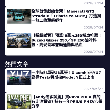
2026/07/24
全球首發獻給台灣！Maserati GT2
Stradale「Tribute to MC12」打造獨
一無二收藏級鉅作
2026/07/24
【編輯試駕】預算16萬元250檔車推薦！
Suzuki Gixxer 250／SF 250油冷科
技、高妥善率兼顧通勤與熱血
2026/07/24
熱門文章
一小時訂單破28萬張！Xiaomi小米YU7
對標Tesla特斯拉Model Y正式上市
2025/06/27
【Andy老爹試駕】買RAV4 PHEV 真的
有比油電省? 持有一年PRIUS PHEV心得
分享