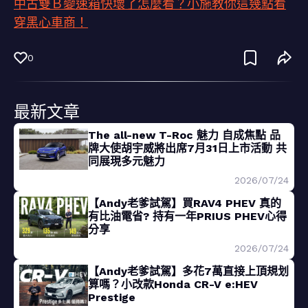
中古雙Ｂ變速箱快壞了怎麼看？小施教你這幾點看
穿黑心車商！
0
最新文章
The all-new T-Roc 魅力 自成焦點 品
牌大使胡宇威將出席7月31日上市活動 共
同展現多元魅力
2026/07/24
【Andy老爹試駕】買RAV4 PHEV 真的
有比油電省? 持有一年PRIUS PHEV心得
分享
2026/07/24
【Andy老爹試駕】多花7萬直接上頂規划
算嗎？小改款Honda CR-V e:HEV
Prestige