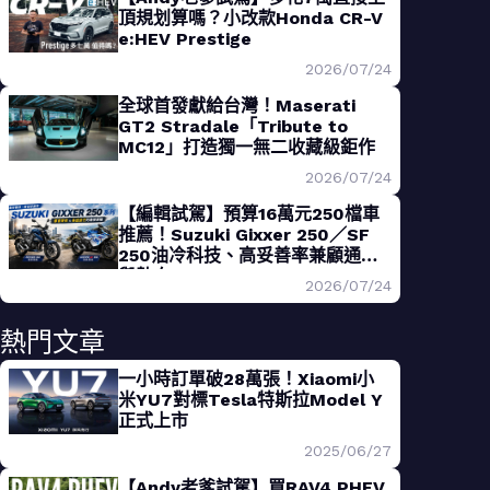
頂規划算嗎？小改款Honda CR-V
e:HEV Prestige
2026/07/24
全球首發獻給台灣！Maserati
GT2 Stradale「Tribute to
MC12」打造獨一無二收藏級鉅作
2026/07/24
【編輯試駕】預算16萬元250檔車
推薦！Suzuki Gixxer 250／SF
250油冷科技、高妥善率兼顧通勤
與熱血
2026/07/24
熱門文章
一小時訂單破28萬張！Xiaomi小
米YU7對標Tesla特斯拉Model Y
正式上市
2025/06/27
【Andy老爹試駕】買RAV4 PHEV