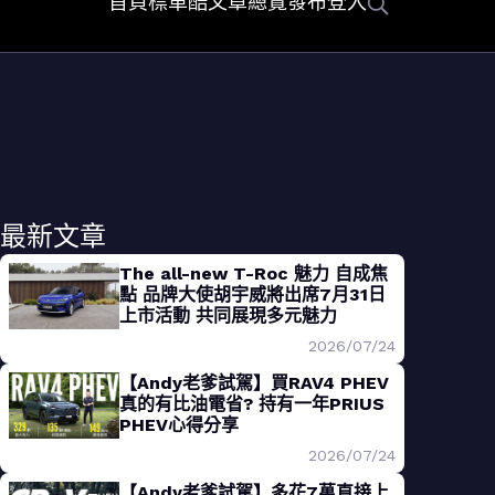
首頁
標車酷
文章總覽
發布
登入
最新文章
The all-new T-Roc 魅力 自成焦
點 品牌大使胡宇威將出席7月31日
上市活動 共同展現多元魅力
2026/07/24
【Andy老爹試駕】買RAV4 PHEV
真的有比油電省? 持有一年PRIUS
PHEV心得分享
2026/07/24
【Andy老爹試駕】多花7萬直接上