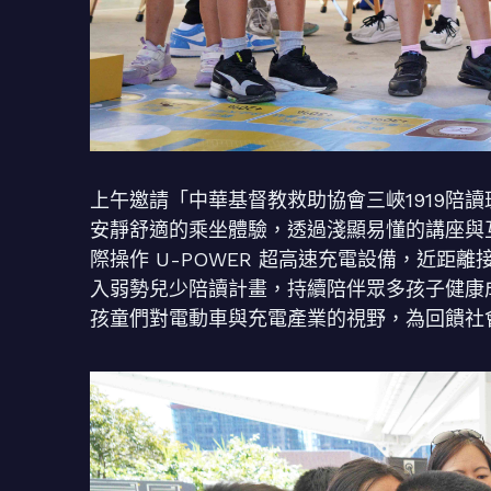
上午邀請「中華基督教救助協會三峽1919陪讀
安靜舒適的乘坐體驗，透過淺顯易懂的講座與
際操作 U-POWER 超高速充電設備，近距
入弱勢兒少陪讀計畫，持續陪伴眾多孩子健康成
孩童們對電動車與充電產業的視野，為回饋社