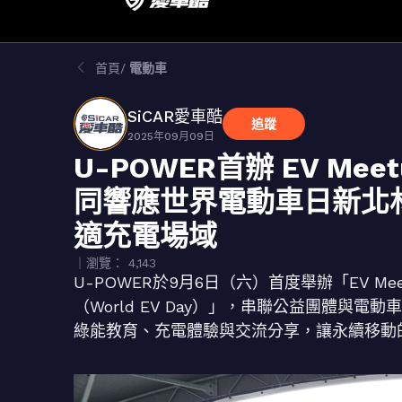
首頁
電動車
SiCAR愛車酷
追蹤
2025年09月09日
U-POWER首辦 EV Me
同響應世界電動車日新北
適充電場域
｜瀏覽： 4,143
U-POWER於9月6日（六）首度舉辦「EV M
（World EV Day）」，串聯公益團體與電
綠能教育、充電體驗與交流分享，讓永續移動