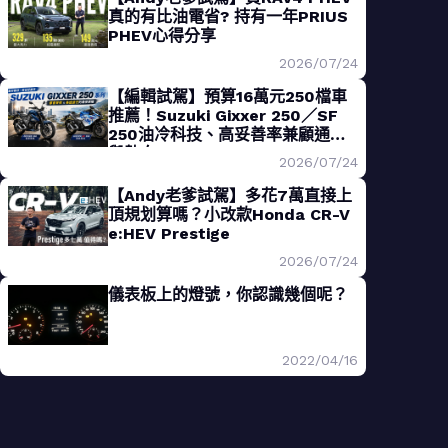
真的有比油電省? 持有一年PRIUS
PHEV心得分享
2026/07/24
【編輯試駕】預算16萬元250檔車
推薦！Suzuki Gixxer 250／SF
250油冷科技、高妥善率兼顧通勤
與熱血
2026/07/24
【Andy老爹試駕】多花7萬直接上
頂規划算嗎？小改款Honda CR-V
e:HEV Prestige
2026/07/24
儀表板上的燈號，你認識幾個呢？
2022/04/16