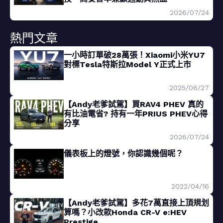
2026/07/24
熱門文章
一小時訂單破28萬張！Xiaomi小米YU7
對標Tesla特斯拉Model Y正式上市
2025/06/27
【Andy老爹試駕】買RAV4 PHEV 真的
有比油電省? 持有一年PRIUS PHEV心得
分享
2026/07/24
儀表板上的燈號，你認識幾個呢？
2022/04/16
【Andy老爹試駕】多花7萬直接上頂規划
算嗎？小改款Honda CR-V e:HEV
Prestige