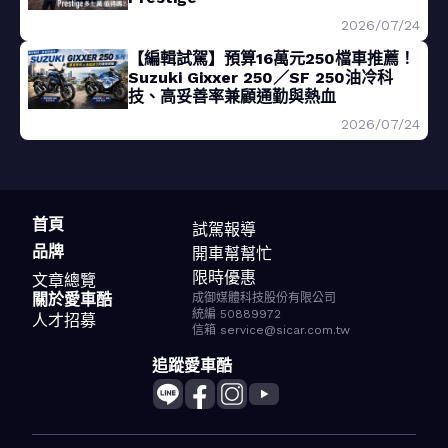
2026/07/24
【編輯試駕】預算16萬元250檔車推薦！
Suzuki Gixxer 250／SF 250油冷科
技、高妥善率兼顧通勤與熱血
2026/07/24
首頁
試駕報導
品牌
開車幫幫忙
限時優惠
文章總覽
關於愛車酷
成御媒體科技股份有限公司
統編 50889972
人才招募
信箱 service@sicar.com.tw
追蹤愛車酷