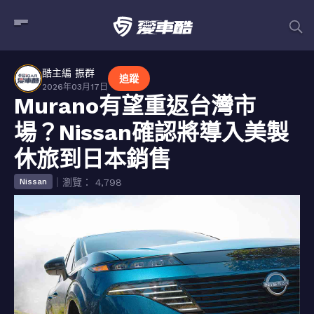
酷主編 振群
追蹤
2026年03月17日
Murano有望重返台灣市
場？Nissan確認將導入美製
休旅到日本銷售
｜瀏覽： 4,798
Nissan