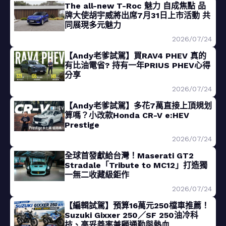
The all-new T-Roc 魅力 自成焦點 品
牌大使胡宇威將出席7月31日上市活動 共
同展現多元魅力
2026/07/24
【Andy老爹試駕】買RAV4 PHEV 真的
有比油電省? 持有一年PRIUS PHEV心得
分享
2026/07/24
【Andy老爹試駕】多花7萬直接上頂規划
算嗎？小改款Honda CR-V e:HEV
Prestige
2026/07/24
全球首發獻給台灣！Maserati GT2
Stradale「Tribute to MC12」打造獨
一無二收藏級鉅作
2026/07/24
【編輯試駕】預算16萬元250檔車推薦！
Suzuki Gixxer 250／SF 250油冷科
技、高妥善率兼顧通勤與熱血