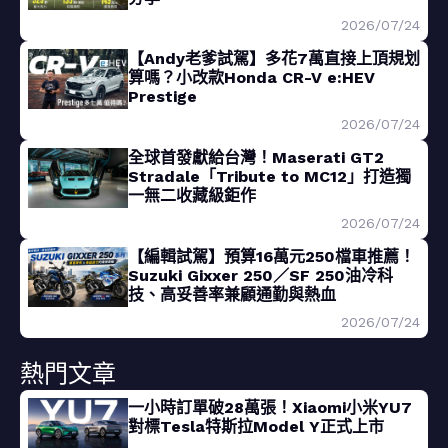
2026/07/24
【Andy老爹試駕】多花7萬直接上頂規划
算嗎？小改款Honda CR-V e:HEV
Prestige
2026/07/24
全球首發獻給台灣！Maserati GT2
Stradale「Tribute to MC12」打造獨
一無二收藏級鉅作
2026/07/24
【編輯試駕】預算16萬元250檔車推薦！
Suzuki Gixxer 250／SF 250油冷科
技、高妥善率兼顧通勤與熱血
2026/07/24
熱門文章
一小時訂單破28萬張！Xiaomi小米YU7
對標Tesla特斯拉Model Y正式上市