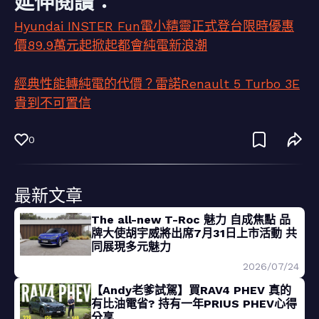
延伸閱讀：
Hyundai INSTER Fun電小精靈正式登台限時優惠
價89.9萬元起掀起都會純電新浪潮
經典性能轉純電的代價？雷諾Renault 5 Turbo 3E
貴到不可置信
0
最新文章
The all-new T-Roc 魅力 自成焦點 品
牌大使胡宇威將出席7月31日上市活動 共
同展現多元魅力
2026/07/24
【Andy老爹試駕】買RAV4 PHEV 真的
有比油電省? 持有一年PRIUS PHEV心得
分享