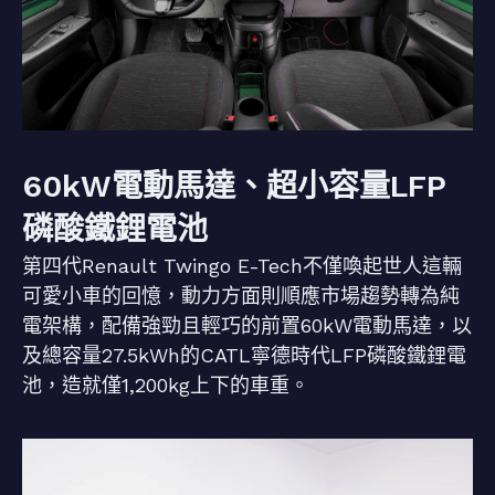
60kW電動馬達、超小容量LFP
磷酸鐵鋰電池
第四代Renault Twingo E-Tech不僅喚起世人這輛
可愛小車的回憶，動力方面則順應市場趨勢轉為純
電架構，配備強勁且輕巧的前置60kW電動馬達，以
及總容量27.5kWh的CATL寧德時代LFP磷酸鐵鋰電
池，造就僅1,200kg上下的車重。