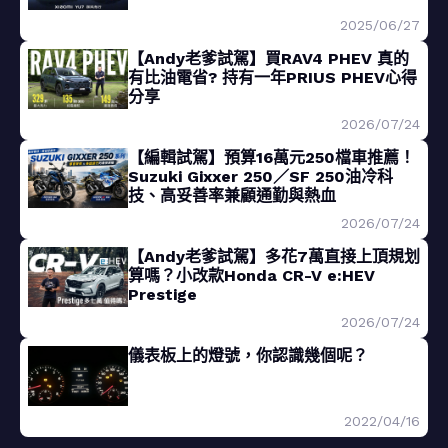
2025/06/27
【Andy老爹試駕】買RAV4 PHEV 真的
有比油電省? 持有一年PRIUS PHEV心得
分享
2026/07/24
【編輯試駕】預算16萬元250檔車推薦！
Suzuki Gixxer 250／SF 250油冷科
技、高妥善率兼顧通勤與熱血
2026/07/24
【Andy老爹試駕】多花7萬直接上頂規划
算嗎？小改款Honda CR-V e:HEV
Prestige
2026/07/24
儀表板上的燈號，你認識幾個呢？
2022/04/16