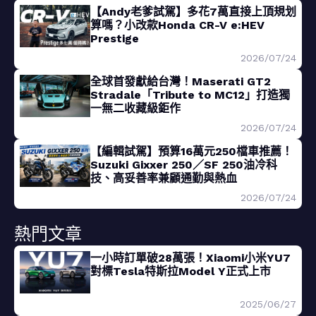
【Andy老爹試駕】多花7萬直接上頂規划
算嗎？小改款Honda CR-V e:HEV
Prestige
2026/07/24
全球首發獻給台灣！Maserati GT2
Stradale「Tribute to MC12」打造獨
一無二收藏級鉅作
2026/07/24
【編輯試駕】預算16萬元250檔車推薦！
Suzuki Gixxer 250／SF 250油冷科
技、高妥善率兼顧通勤與熱血
2026/07/24
熱門文章
一小時訂單破28萬張！Xiaomi小米YU7
對標Tesla特斯拉Model Y正式上市
2025/06/27