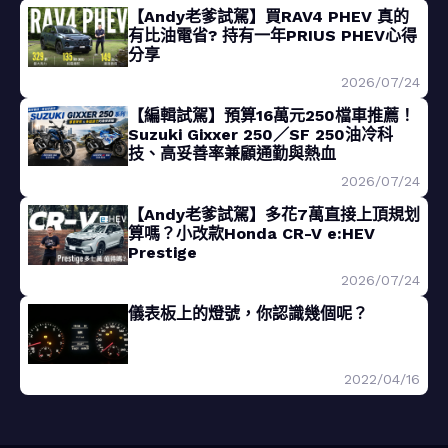
【Andy老爹試駕】買RAV4 PHEV 真的
有比油電省? 持有一年PRIUS PHEV心得
分享
2026/07/24
【編輯試駕】預算16萬元250檔車推薦！
Suzuki Gixxer 250／SF 250油冷科
技、高妥善率兼顧通勤與熱血
2026/07/24
【Andy老爹試駕】多花7萬直接上頂規划
算嗎？小改款Honda CR-V e:HEV
Prestige
2026/07/24
儀表板上的燈號，你認識幾個呢？
2022/04/16