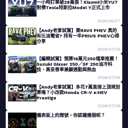
一小時訂單破28萬張！Xiaomi小米YU7
對標Tesla特斯拉Model Y正式上市
2025/06/27
【Andy老爹試駕】買RAV4 PHEV 真的
有比油電省? 持有一年PRIUS PHEV心得
分享
2026/07/24
【編輯試駕】預算16萬元250檔車推薦！
Suzuki Gixxer 250／SF 250油冷科
技、高妥善率兼顧通勤與熱血
2026/07/24
【Andy老爹試駕】多花7萬直接上頂規划
算嗎？小改款Honda CR-V e:HEV
Prestige
2026/07/24
儀表板上的燈號，你認識幾個呢？