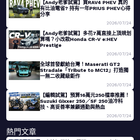
【Andy老爹試駕】買RAV4 PHEV 真的
有比油電省? 持有一年PRIUS PHEV心得
分享
2026/07/24
【Andy老爹試駕】多花7萬直接上頂規划
算嗎？小改款Honda CR-V e:HEV
Prestige
2026/07/24
全球首發獻給台灣！Maserati GT2
Stradale「Tribute to MC12」打造獨
一無二收藏級鉅作
2026/07/24
【編輯試駕】預算16萬元250檔車推薦！
Suzuki Gixxer 250／SF 250油冷科
技、高妥善率兼顧通勤與熱血
2026/07/24
熱門文章