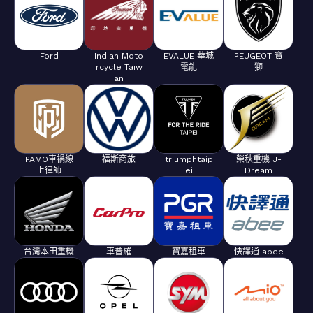
Ford
Indian Moto
EVALUE 華城
PEUGEOT 寶
rcycle Taiw
電能
獅
an
PAMO車禍線
福斯商旅
triumphtaip
榮秋重機 J-
上律師
ei
Dream
台灣本田重機
車普羅
寶嘉租車
快譯通 abee