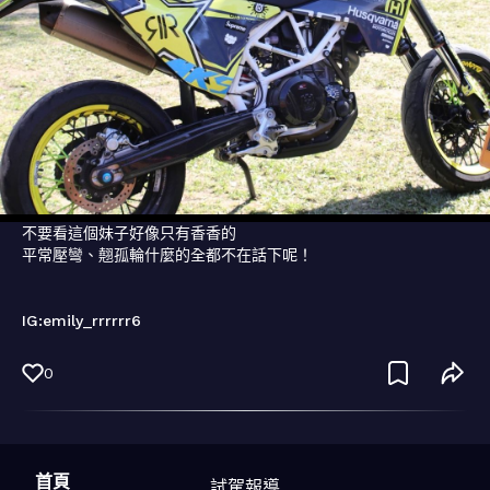
不要看這個妹子好像只有香香的

平常壓彎、翹孤輪什麼的全都不在話下呢！

IG:emily_rrrrrr6
0
首頁
試駕報導