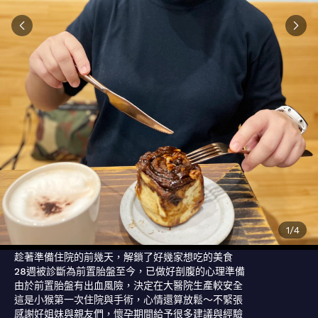
1
/
4
趁著準備住院的前幾天，解鎖了好幾家想吃的美食

28週被診斷為前置胎盤至今，已做好剖腹的心理準備

由於前置胎盤有出血風險，決定在大醫院生產較安全

這是小猴第一次住院與手術，心情還算放鬆～不緊張

感謝好姐妹與親友們，懷孕期間給予很多建議與經驗
