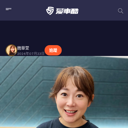
魏華萱
貼文
魏華萱
追蹤
2024年07月23日