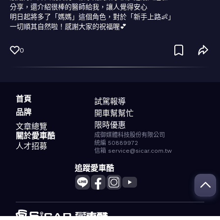
分享，還介紹很棒的醫師給我，讓人覺得安心

明日起將多了「媽媽」這個角色，對於「新手上路👶」

一切順其自然啦！感謝大家的祝福喔💕
0
首頁
試駕報導
品牌
開車幫幫忙
限時優惠
文章總覽
關於愛車酷
成御媒體科技股份有限公司
統編 50889972
人才招募
信箱 service@sicar.com.tw
追蹤愛車酷