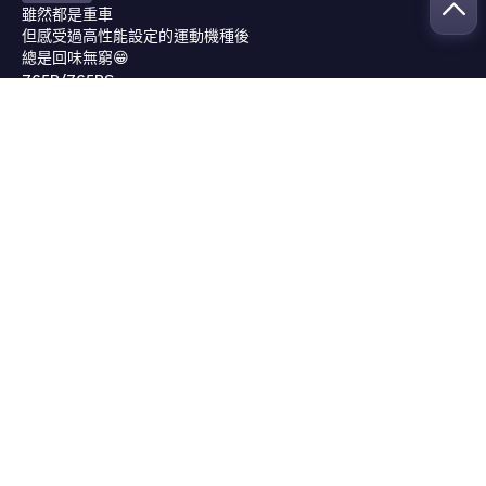
雖然都是重車

但感受過高性能設定的運動機種後

總是回味無窮😁

765R/765RS

0利率分期優惠實施中
0
首頁
試駕報導
品牌
開車幫幫忙
限時優惠
文章總覽
關於愛車酷
成御媒體科技股份有限公司
統編 50889972
人才招募
信箱 service@sicar.com.tw
追蹤愛車酷