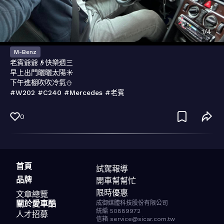
1
/
4
M-Benz
老賓爺爺👴快樂週三

早上出門曬曬太陽☀️

下午進棚吹吹冷氣⛄️

#W202 #C240 #Mercedes #老賓
0
首頁
試駕報導
品牌
開車幫幫忙
限時優惠
文章總覽
關於愛車酷
成御媒體科技股份有限公司
統編 50889972
人才招募
信箱 service@sicar.com.tw