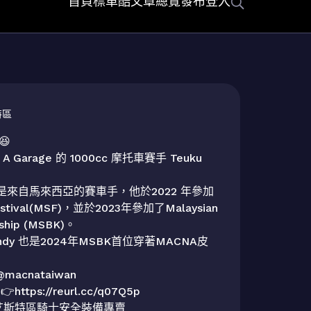
首頁
標車酷
文章總覽
發布
登入
特區


 Garage 的 1000cc 摩托車賽手 Teuku 
fandy 是來自馬來西亞的賽車手，他於2022 年參加
estival(MSF)，並於2023年參加了Malaysian 
ship (MSBK)。

ffandy 也是2024年MSBK首位穿著MACNA皮
@macnataiwan

tps://reurl.cc/q07Q5p

艾斯特區騎士安全裝備專賣
