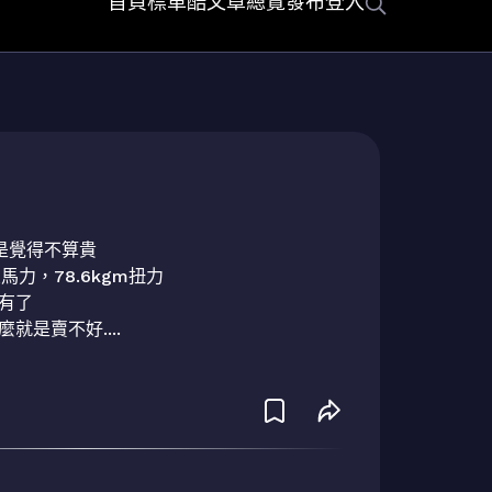
首頁
標車酷
文章總覽
發布
登入
我是覺得不算貴

力，78.6kgm扭力

有了

是賣不好....
